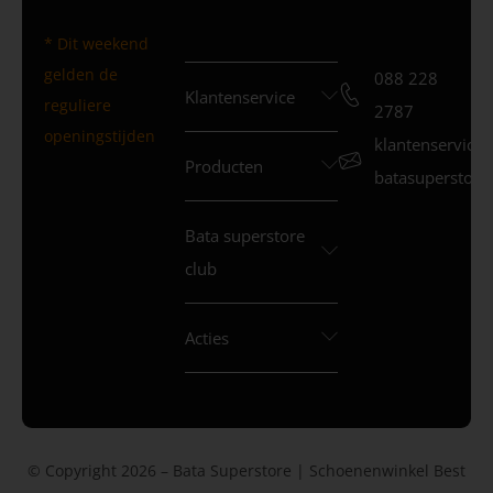
* Dit weekend
gelden de
088 228
Klantenservice
reguliere
2787
openingstijden
klantenservice
Producten
batasuperstore.
Bata superstore
club
Acties
© Copyright 2026 – Bata Superstore | Schoenenwinkel Best