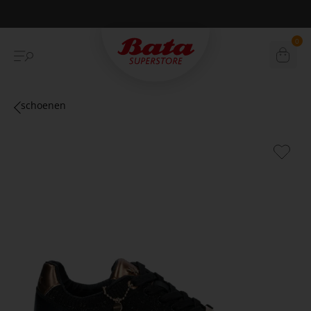
€10,- korting eerste online aankoop
0
schoenen