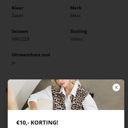
Kleur
Merk
Zwart
Mexx
Seizoen
Sluiting
HW2223
Veters
Uitneembare zool
Ja
Deze producten ga je leuk vinden
€10,- KORTING!