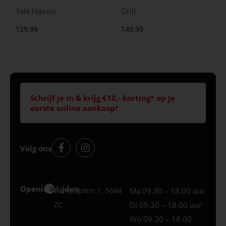
Yale Hairon
Drill
129.99
149.99
Schrijf je in & krijg €10,- korting* op je
eerste online aankoop!
Volg ons
Openingstijden
Best
Europaplein 1, 5684
Ma 09.30 – 18.00 uur
ZC
Di 09.30 – 18.00 uur
Wo 09.30 – 18.00