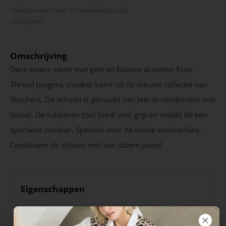
Selecteer een maat om winkel­voorraad
te bekijken
Omschrijving
Deze stoere zwart met gele en blauwe accenten Fuse
Thread jongens sneaker komt uit de nieuwe collectie van
Skechers. De schoen is gemaakt van leer in combinatie met
textiel. De rubberen zool biedt veel grip en maakt dit een
sportieve sneaker. Speciaal voor de kleine sneakerfans.
Combineer de schoen met een stoere jeans!
Eigenschappen
Kleur
Merk
Zwart
Skechers