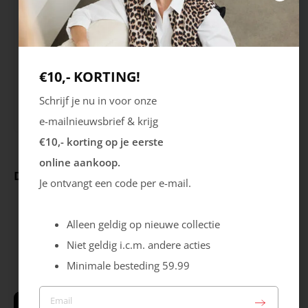
Seizoen
Sluiting
HW2223
Klittenband
Veters
€10,- KORTING!
Uitneembare zool
Schrijf je nu in voor onze
Nee
e-mailnieuwsbrief & krijg
€10,- korting op je eerste
online aankoop.
Deze producten ga je leuk vinden
Je ontvangt een code per e-mail.
Alleen geldig op nieuwe collectie
Niet geldig i.c.m. andere acties
Minimale besteding 59.99