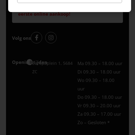
Schrijf je in & krijg €10,- korting* op je
eerste online aankoop!
Volg ons
Openingstijden
Best
Europaplein 1, 5684
Ma 09.30 – 18.00 uur
ZC
Di 09.30 – 18.00 uur
Wo 09.30 – 18.00
uur
Do 09.30 – 18.00 uur
Vr 09.30 – 20.00 uur
Za 09.30 – 17.00 uur
Zo – Gesloten *