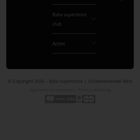
Bata superstore
club
Acties
© Copyright 2026 – Bata Superstore | Schoenenwinkel Best
Algemene voorwaarden
|
Privacy verklaring