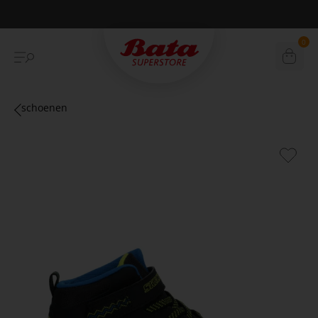
Betaal achteraf met Klarna
0
schoenen