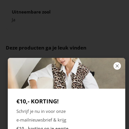
Uitneembare zool
Ja
Deze producten ga je leuk vinden
€10,- KORTING!
Schrijf je nu in voor onze
e-mailnieuwsbrief & krijg
Rieker
Maruti
€10,- korting op je eerste