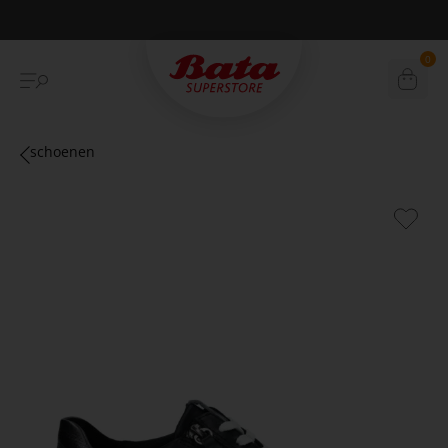
Betaal achteraf met Klarna
0
schoenen