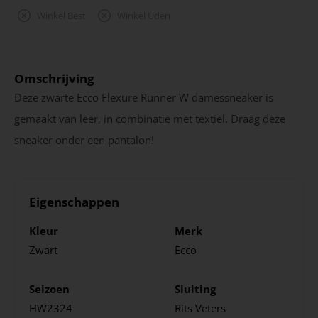
Winkel Best
Winkel Uden
Omschrijving
Deze zwarte Ecco Flexure Runner W damessneaker is
gemaakt van leer, in combinatie met textiel. Draag deze
sneaker onder een pantalon!
Eigenschappen
Kleur
Merk
Zwart
Ecco
Seizoen
Sluiting
HW2324
Rits
Veters