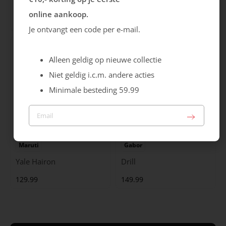
Cristallino
Roma
online aankoop.
99.99
129.99
Je ontvangt een code per e-mail.
Alleen geldig op nieuwe collectie
Niet geldig i.c.m. andere acties
Minimale besteding 59.99
Maruti
Gabor
Yale Hairon
Drill
129.99
149.99