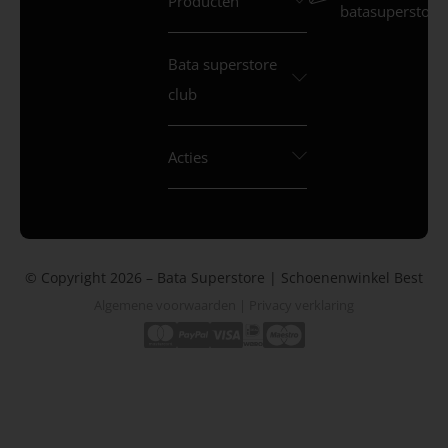
Producten
batasuperstore.
Bata superstore
club
Acties
© Copyright 2026 – Bata Superstore | Schoenenwinkel Best
Algemene voorwaarden
|
Privacy verklaring