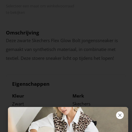
Selecteer een maat om winkel­voorraad
te bekijken
Omschrijving
Deze zwarte Skechers Flex Glow Bolt jongenssneaker is
gemaakt van synthetisch materiaal, in combinatie met
textiel. Deze stoere sneaker licht op tijdens het lopen!
Eigenschappen
Kleur
Merk
Zwart
Skechers
Seizoen
Sluiting
HW2324
Klittenband
Veters