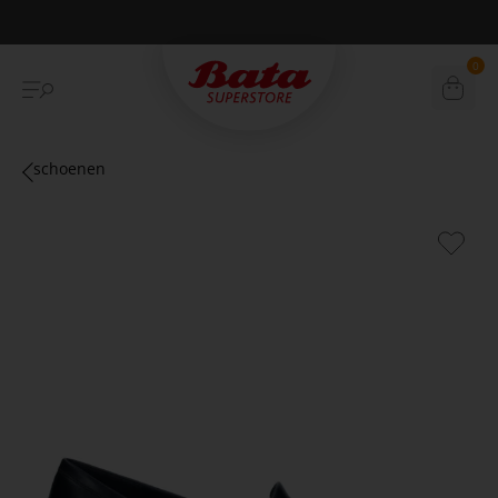
Betaal achteraf met Klarna
0
schoenen