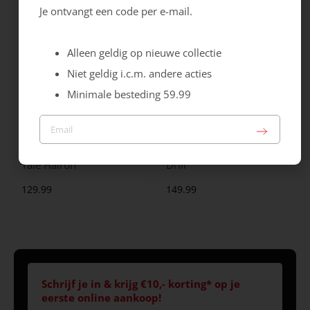
Je ontvangt een code per e-mail.
Alleen geldig op nieuwe collectie
Niet geldig i.c.m. andere acties
Minimale besteding 59.99
Maruti
Gabor
Yale Hairon
Drill
129.99
149.99
Schrijf je in & krijg €10,- korting* op je
eerste online aankoop!