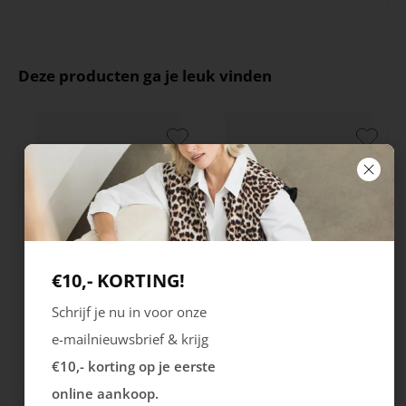
Deze producten ga je leuk vinden
€10,- KORTING!
Rieker
Maruti
Schrijf je nu in voor onze
Cristallino
Roma
e-mailnieuwsbrief & krijg
€10,- korting op je eerste
99.99
129.99
online aankoop.