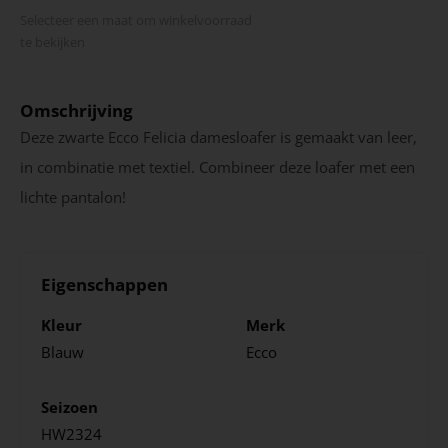
Selecteer een maat om winkel­voorraad
te bekijken
Omschrijving
Deze zwarte Ecco Felicia damesloafer is gemaakt van leer,
in combinatie met textiel. Combineer deze loafer met een
lichte pantalon!
Eigenschappen
Kleur
Merk
Blauw
Ecco
Seizoen
HW2324