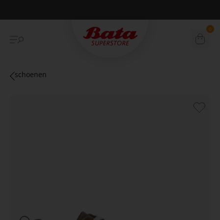
Betaal achteraf met Klarna
0
schoenen