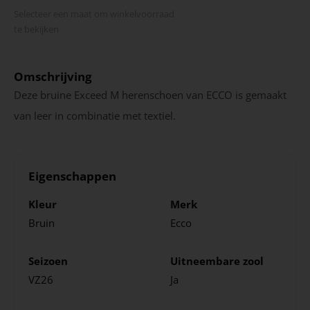
Selecteer een maat om winkel­voorraad
te bekijken
Omschrijving
Deze bruine Exceed M herenschoen van ECCO is gemaakt
van leer in combinatie met textiel.
Eigenschappen
Kleur
Merk
Bruin
Ecco
Seizoen
Uitneembare zool
VZ26
Ja