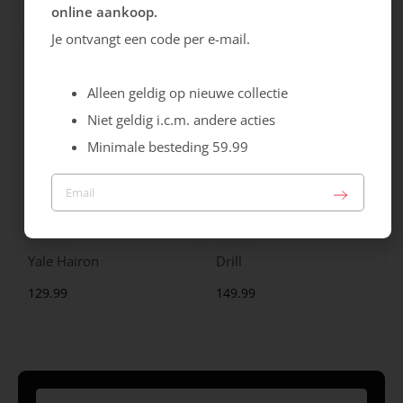
online aankoop.
99.99
129.99
Je ontvangt een code per e-mail.
Alleen geldig op nieuwe collectie
Niet geldig i.c.m. andere acties
Minimale besteding 59.99
Maruti
Gabor
Yale Hairon
Drill
129.99
149.99