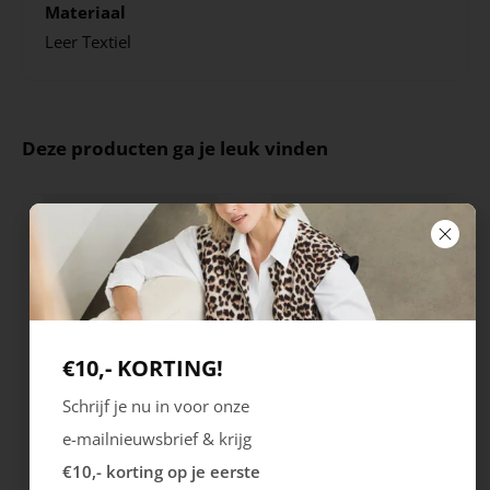
Materiaal
Leer
Textiel
Deze producten ga je leuk vinden
€10,- KORTING!
Schrijf je nu in voor onze
Rieker
Maruti
e-mailnieuwsbrief & krijg
Cristallino
Roma
€10,- korting op je eerste