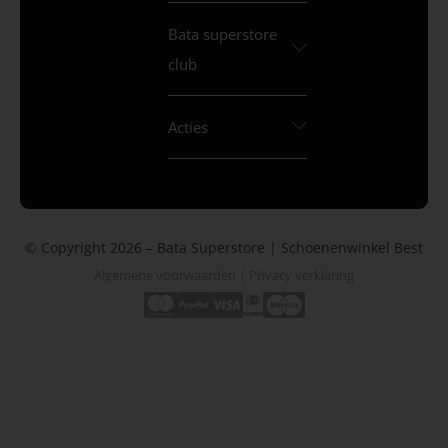
Bata superstore
club
Acties
© Copyright 2026 – Bata Superstore | Schoenenwinkel Best
Algemene voorwaarden
|
Privacy verklaring