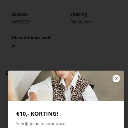
Seizoen
Sluiting
HW2223
Rits
Veters
Uitneembare zool
Ja
Deze producten ga je leuk vinden
€10,- KORTING!
Schrijf je nu in voor onze