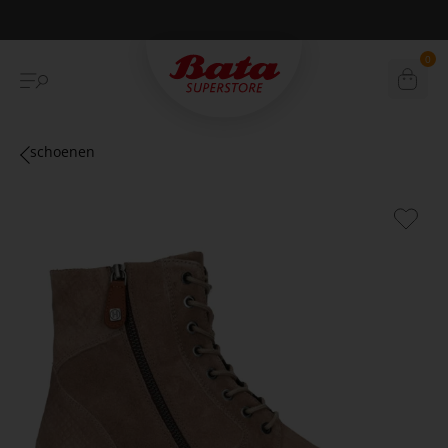
Betaal achteraf met Klarna
0
schoenen