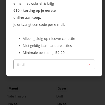
e-mailnieuwsbrief & krijg
€10,- korting op je eerste
Rieker
Maruti
online aankoop.
Cristallino
Roma
Je ontvangt een code per e-mail.
99.99
129.99
Alleen geldig op nieuwe collectie
Niet geldig i.c.m. andere acties
Minimale besteding 59.99
Maruti
Gabor
Yale Hairon
Drill
129.99
149.99