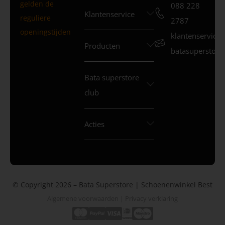
gelden de
088 228
Klantenservice
reguliere
2787
openingstijden
klantenservice
Producten
batasuperstore.
Bata superstore
club
Acties
© Copyright 2026 – Bata Superstore | Schoenenwinkel Best
Algemene voorwaarden
|
Privacy verklaring