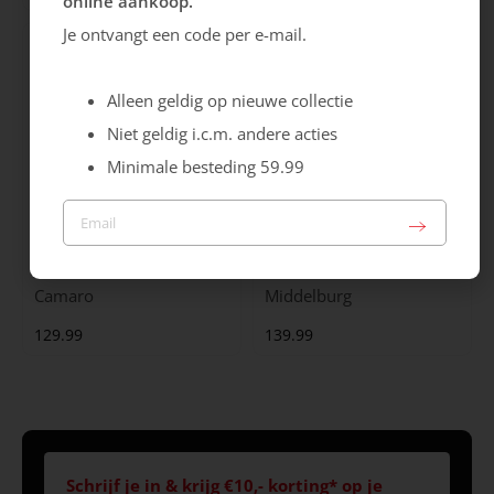
online aankoop.
Je ontvangt een code per e-mail.
Alleen geldig op nieuwe collectie
Niet geldig i.c.m. andere acties
Minimale besteding 59.99
Australian
Australian
Camaro
Middelburg
129.99
139.99
Schrijf je in & krijg €10,- korting* op je