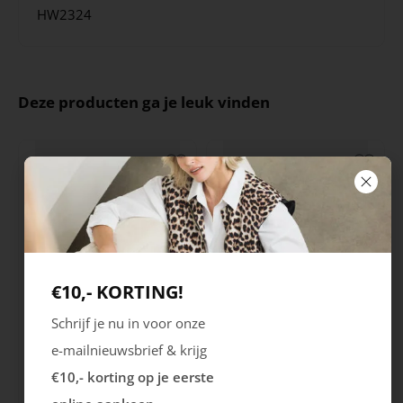
HW2324
Deze producten ga je leuk vinden
€10,- KORTING!
Schrijf je nu in voor onze
Ecco
Australian
e-mailnieuwsbrief & krijg
City Stride
Grants
€10,- korting op je eerste
119.99
149.99