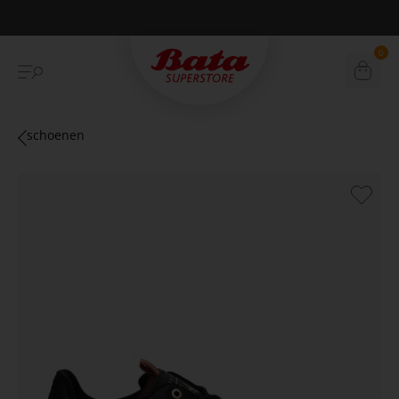
Betaal achteraf met Klarna
0
schoenen