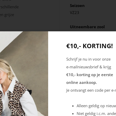
Seizoen
rschillende
VZ23
n grijze
Uitneembare zool
Ja
€10,- KORTING!
Schrijf je nu in voor onze
e-mailnieuwsbrief & krijg
€10,- korting op je eerste
online aankoop.
Je ontvangt een code per e-
Alleen geldig op nieuw
Niet geldig i.c.m. ande