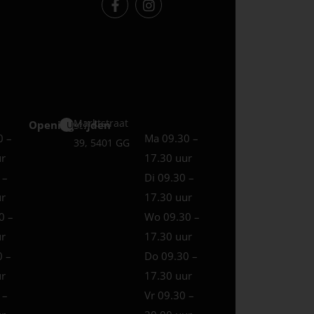
Marktstraat
Openingstijden
Uden
0 –
Ma 09.30 –
39, 5401 GG
ur
17.30 uur
 –
Di 09.30 –
ur
17.30 uur
0 –
Wo 09.30 –
ur
17.30 uur
0 –
Do 09.30 –
ur
17.30 uur
 –
Vr 09.30 –