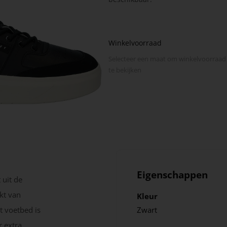
Winkelvoorraad
Selecteer een maat om winkel­voorraad
te bekijken
Eigenschappen
 uit de
kt van
Kleur
t voetbed is
Zwart
 extra