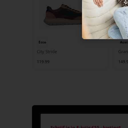
Ecco
Aust
City Stride
Gran
119.99
149.
Schrijf je in & krijg €10,- korting*