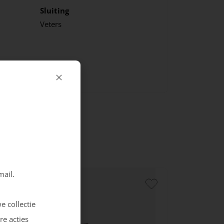
Sluiting
Veters
mail.
e collectie
re acties