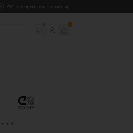
%
€10,- korting eerste online aankoop
0
0
en niet