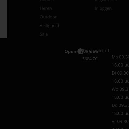
Heren
Inloggen
Outdoor
Veiligheid
Sale
Europaplein 1,
Openingstijden
Best
Ma 09.3
5684 ZC
18.00 u
Di 09.30
18.00 u
Wo 09.3
18.00 u
Do 09.3
18.00 u
Vr 09.30