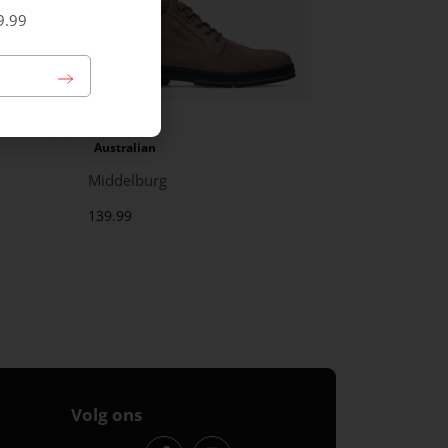
9.99
Australian
Middelburg
139.99
Volg ons