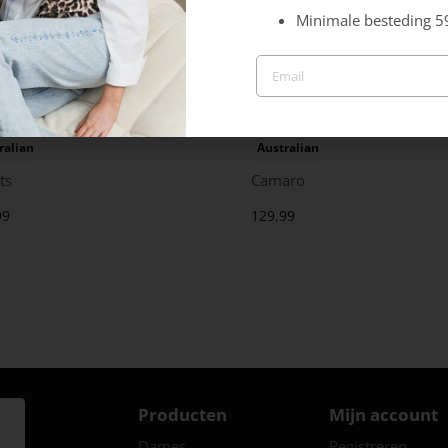
Minimale besteding 5
ralian
Australian
ts
Camaro
99
129.99
Producten
Mijn account
Dames
Registreren