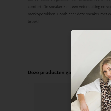
comfort. De sneaker kent een vetersluiting en ve
merkopdrukken. Combineer deze sneaker met ee
broek!
Deze producten ga je leuk vinden