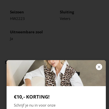
Seizoen
Sluiting
HW2223
Veters
Uitneembare zool
Ja
Deze producten ga je leuk vinden
€10,- KORTING!
Schrijf je nu in voor onze