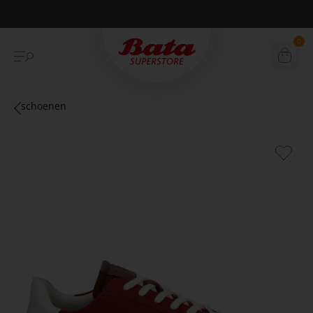
Betaal achteraf met Klarna
0
schoenen