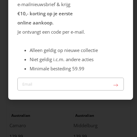
e-mailnieuwsbrief & krijg
€10,- korting op je eerste
Ecco
Australian
online aankoop.
City Stride
Grants
Je ontvangt een code per e-mail.
119.99
149.99
Alleen geldig op nieuwe collectie
Niet geldig i.c.m. andere acties
Minimale besteding 59.99
Australian
Australian
Camaro
Middelburg
129.99
139.99