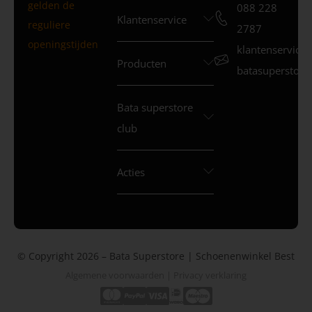
gelden de
088 228
Klantenservice
reguliere
2787
openingstijden
klantenservice
Producten
batasuperstore.
Bata superstore
club
Acties
© Copyright 2026 – Bata Superstore | Schoenenwinkel Best
Algemene voorwaarden
|
Privacy verklaring