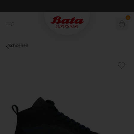
Duurzame verzending
0
schoenen