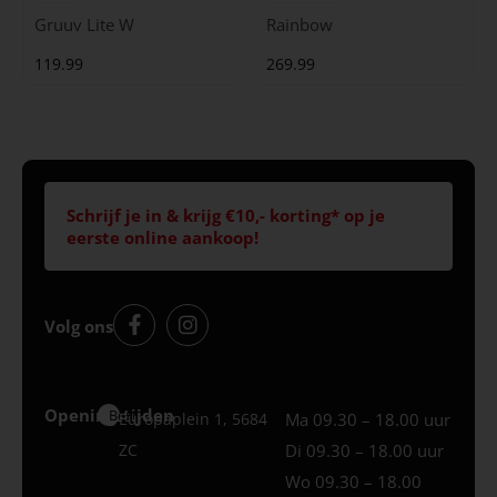
Gruuv Lite W
Rainbow
119.99
269.99
Schrijf je in & krijg €10,- korting* op je
eerste online aankoop!
Volg ons
Openingstijden
Best
Europaplein 1, 5684
Ma 09.30 – 18.00 uur
ZC
Di 09.30 – 18.00 uur
Wo 09.30 – 18.00