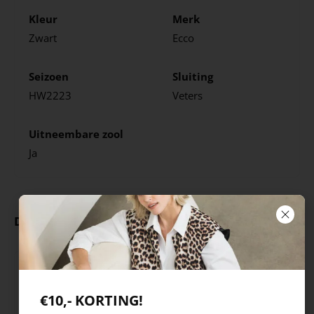
Kleur
Merk
Zwart
Ecco
Seizoen
Sluiting
HW2223
Veters
Uitneembare zool
Ja
Deze producten ga je leuk vinden
€10,- KORTING!