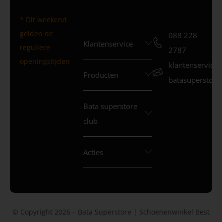
* Dit weekend
gelden de
088 228
Klantenservice
reguliere
2787
openingstijden
klantenservice
Producten
batasuperstore.
Bata superstore
club
Acties
© Copyright 2026 – Bata Superstore | Schoenenwinkel Best