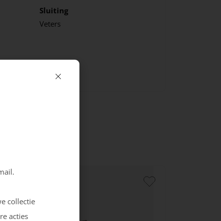
Sluiting
Veters
mail.
e collectie
re acties