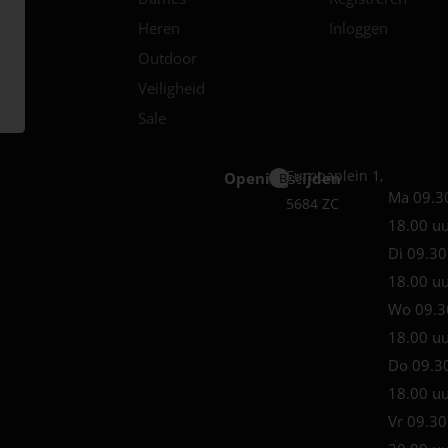
Heren
Inloggen
Outdoor
Veiligheid
Sale
Europaplein 1,
Openingstijden
Best
Ma 09.3
5684 ZC
18.00 u
Di 09.30
18.00 u
Wo 09.3
18.00 u
Do 09.3
18.00 u
Vr 09.30