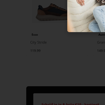
Ecco
Aust
City Stride
Gran
119.99
149.
Schrijf je in & krijg €10,- korting*