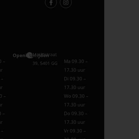
Marktstraat
Openingstijden
Uden
0 –
Ma 09.30 –
39, 5401 GG
ur
17.30 uur
 –
Di 09.30 –
ur
17.30 uur
0 –
Wo 09.30 –
ur
17.30 uur
0 –
Do 09.30 –
ur
17.30 uur
 –
Vr 09.30 –