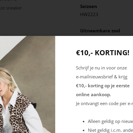
Seizoen
eze sneaker
HW2223
Uitneembare zool
Nee
€10,- KORTING!
Schrijf je nu in voor onze
e-mailnieuwsbrief & krijg
€10,- korting op je eerste
online aankoop.
Je ontvangt een code per e-
Alleen geldig op nieuw
Niet geldig i.c.m. ande