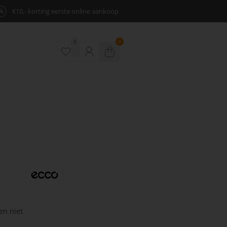
%
€10,- korting eerste online aankoop
0
0
en niet