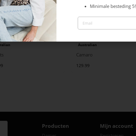
Minimale besteding 5
ralian
Australian
ts
Camaro
99
129.99
Producten
Mijn account
Dames
Registreren