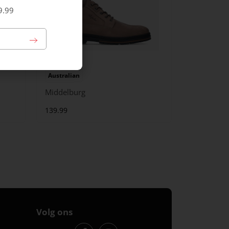
9.99
Australian
Middelburg
139.99
Volg ons