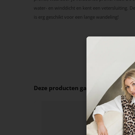
water- en winddicht en kent een vetersluiting. D
is erg geschikt voor een lange wandeling!
Deze producten ga je leuk vinden