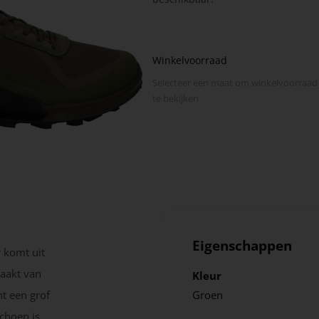
Winkelvoorraad
Selecteer een maat om winkel­voorraad
te bekijken
Eigenschappen
 komt uit
maakt van
Kleur
nt een grof
Groen
schoen is