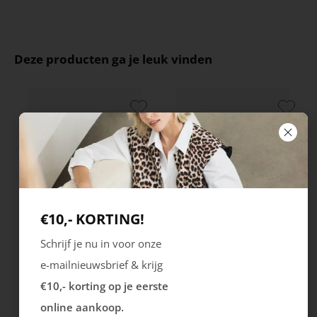
Deze producten ga je leuk vinden
€10,- KORTING!
Rieker
Maruti
Schrijf je nu in voor onze
Cristallino
Roma
e-mailnieuwsbrief & krijg
€10,- korting op je eerste
99.99
129.99
online aankoop.