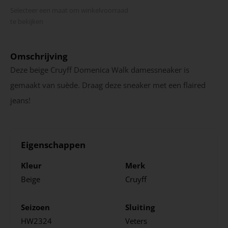
Selecteer een maat om winkel­voorraad
te bekijken
Omschrijving
Deze beige Cruyff Domenica Walk damessneaker is
gemaakt van suède. Draag deze sneaker met een flaired
jeans!
Eigenschappen
Kleur
Merk
Beige
Cruyff
Seizoen
Sluiting
HW2324
Veters