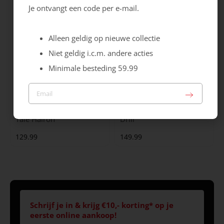
Je ontvangt een code per e-mail.
Alleen geldig op nieuwe collectie
Niet geldig i.c.m. andere acties
Minimale besteding 59.99
Maruti
Gabor
Yale Hairon
Drill
129.99
149.99
Schrijf je in & krijg €10,- korting* op je
eerste online aankoop!