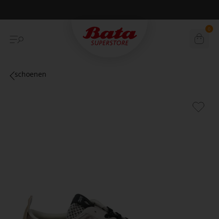
Betaal achteraf met Klarna
0
schoenen