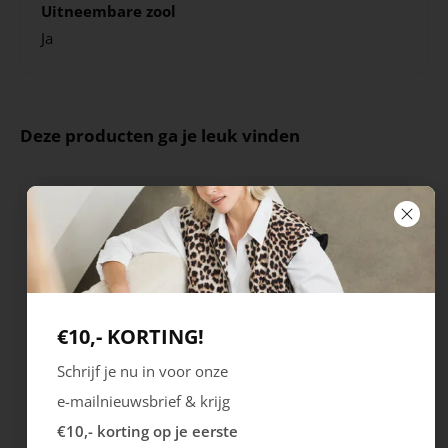
Uitneembare zool
Ja
Deze producten ga je leuk vinden
€10,- KORTING!
Schrijf je nu in voor onze
Rieker
Maruti
e-mailnieuwsbrief & krijg
Cristallino
Roma
€10,- korting op je eerste