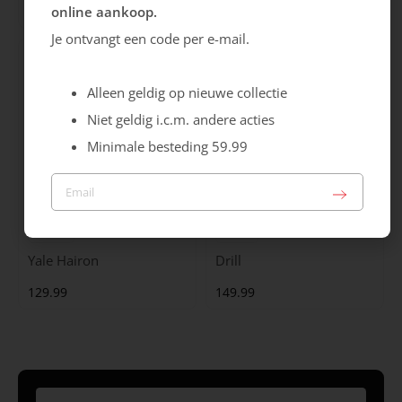
online aankoop.
99.99
129.99
Je ontvangt een code per e-mail.
Alleen geldig op nieuwe collectie
Niet geldig i.c.m. andere acties
Minimale besteding 59.99
Maruti
Gabor
Yale Hairon
Drill
129.99
149.99