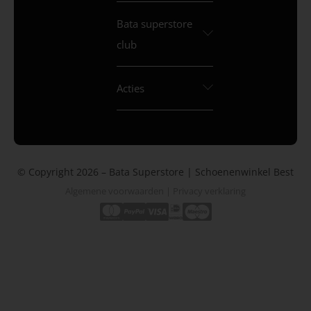
Bata superstore
club
Acties
© Copyright 2026 – Bata Superstore | Schoenenwinkel Best
Algemene voorwaarden
|
Privacy verklaring