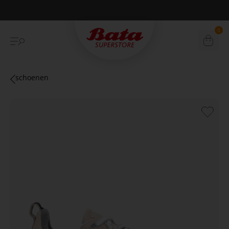
Betaal achteraf met Klarna
0
schoenen