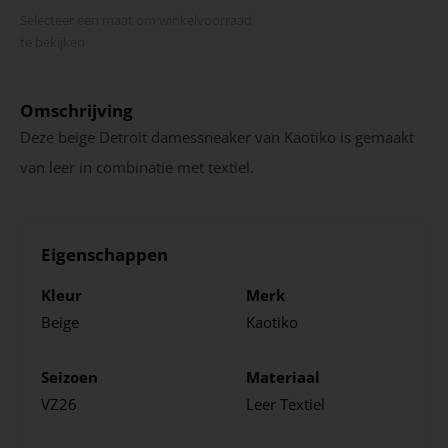
Selecteer een maat om winkel­voorraad
te bekijken
Omschrijving
Deze beige Detroit damessneaker van Kaotiko is gemaakt
van leer in combinatie met textiel.
Eigenschappen
Kleur
Merk
Beige
Kaotiko
Seizoen
Materiaal
VZ26
Leer
Textiel