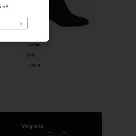
9.99
Gabor
Drill
149.99
Volg ons