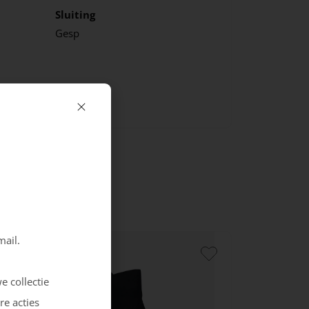
Sluiting
Gesp
mail.
e collectie
re acties