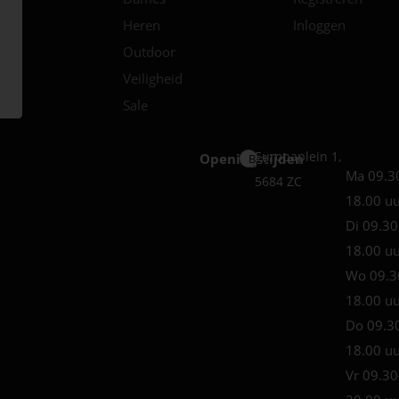
Heren
Inloggen
Outdoor
Veiligheid
Sale
Europaplein 1,
Openingstijden
Best
Ma 09.3
5684 ZC
18.00 u
Di 09.30
18.00 u
Wo 09.3
18.00 u
Do 09.3
18.00 u
Vr 09.30