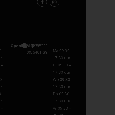
Marktstraat
Openingstijden
Uden
0 –
Ma 09.30 –
39, 5401 GG
ur
17.30 uur
 –
Di 09.30 –
ur
17.30 uur
0 –
Wo 09.30 –
ur
17.30 uur
0 –
Do 09.30 –
ur
17.30 uur
 –
Vr 09.30 –