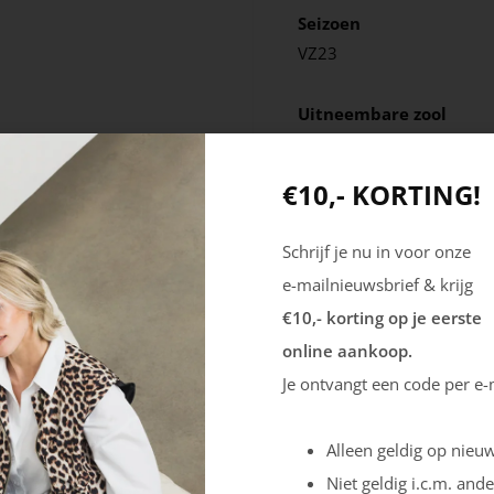
Seizoen
VZ23
Uitneembare zool
Nee
€10,- KORTING!
Schrijf je nu in voor onze
e-mailnieuwsbrief & krijg
€10,- korting op je eerste
online aankoop.
Je ontvangt een code per e-
Alleen geldig op nieuw
Niet geldig i.c.m. ande