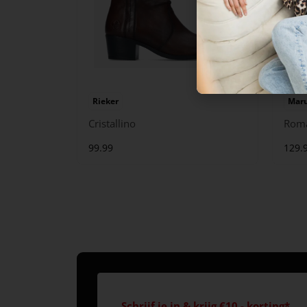
Rieker
Maru
Cristallino
Rom
99.99
129.
Schrijf je in & krijg €10,- korting*