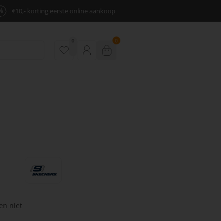
%
€10,- korting eerste online aankoop
0
0
en niet