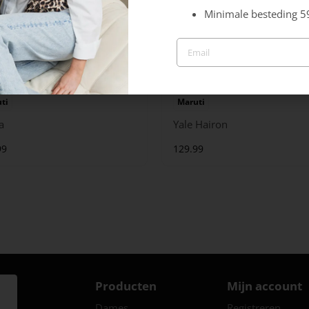
Minimale besteding 5
ti
Maruti
a
Yale Hairon
99
129.99
Producten
Mijn account
Dames
Registreren