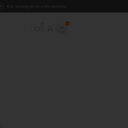
%
€10,- korting eerste online aankoop
0
0