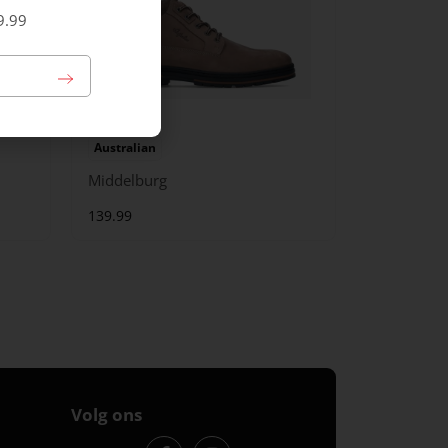
9.99
Australian
Middelburg
139.99
Volg ons