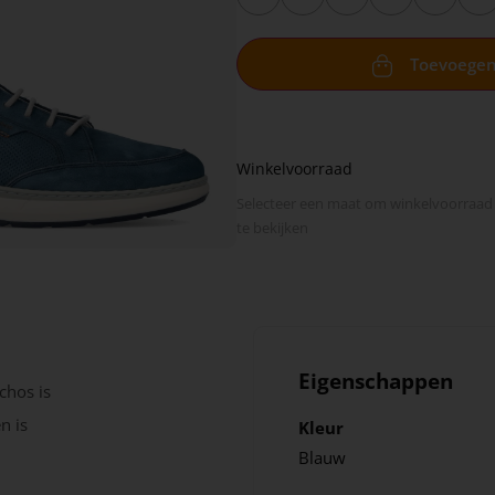
Toevoege
Winkelvoorraad
Selecteer een maat om winkel­voorraad
te bekijken
Eigenschappen
chos is
n is
Kleur
Blauw