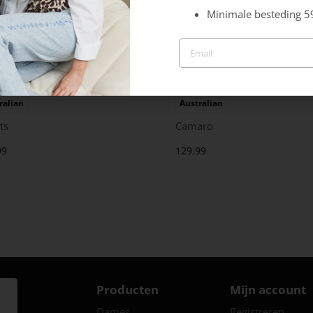
Minimale besteding 5
ralian
Australian
ts
Camaro
99
129.99
Producten
Mijn account
Dames
Registreren