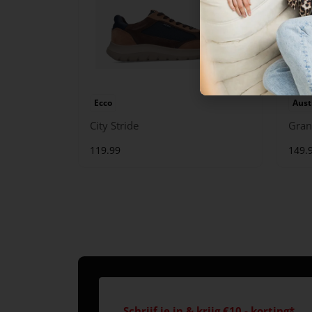
Ecco
Aust
City Stride
Gran
119.99
149.
Schrijf je in & krijg €10,- korting*