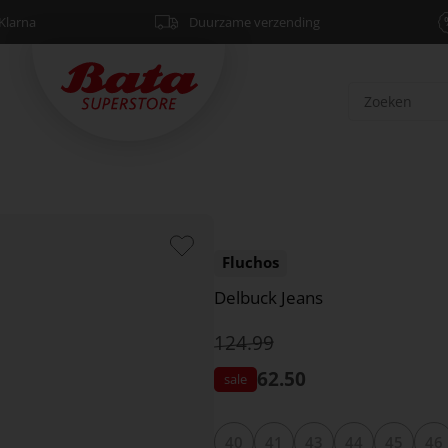
Klarna
Duurzame verzending
Fluchos
Delbuck Jeans
124.99
62.50
40
41
43
44
45
46