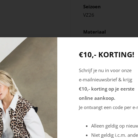
Seizoen
VZ26
Materiaal
Leer
€10,- KORTING!
Schrijf je nu in voor onze
e-mailnieuwsbrief & krijg
€10,- korting op je eerste
online aankoop.
Je ontvangt een code per e-
Alleen geldig op nieuw
Niet geldig i.c.m. ande