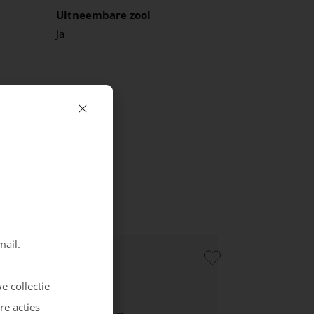
Uitneembare zool
Ja
mail.
e collectie
re acties