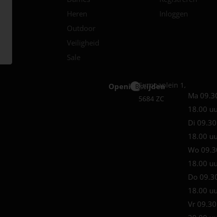
Heren
Inloggen
Outdoor
Veiligheid
Sale
Europaplein 1,
Openingstijden
Best
Ma 09.3
5684 ZC
18.00 u
Di 09.30
18.00 u
Wo 09.3
18.00 u
Do 09.3
18.00 u
Vr 09.30