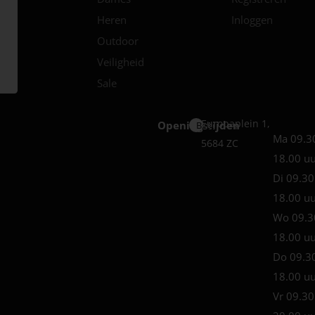
Heren
Inloggen
Outdoor
Veiligheid
Sale
Europaplein 1,
Openingstijden
Best
Ma 09.3
5684 ZC
18.00 u
Di 09.30
18.00 u
Wo 09.3
18.00 u
Do 09.3
18.00 u
Vr 09.30