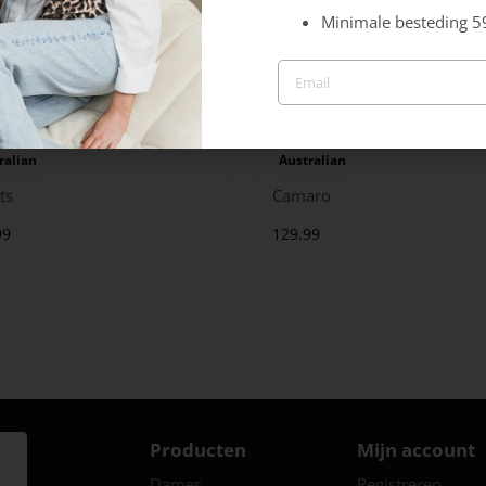
Minimale besteding 5
ralian
Australian
ts
Camaro
99
129.99
Producten
Mijn account
Dames
Registreren