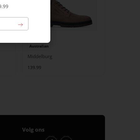
9.99
Australian
Middelburg
139.99
Volg ons