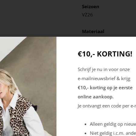
Seizoen
VZ26
Materiaal
Leer
€10,- KORTING!
Schrijf je nu in voor onze
e-mailnieuwsbrief & krijg
€10,- korting op je eerste
online aankoop.
Je ontvangt een code per e-
Alleen geldig op nieuw
Niet geldig i.c.m. ande