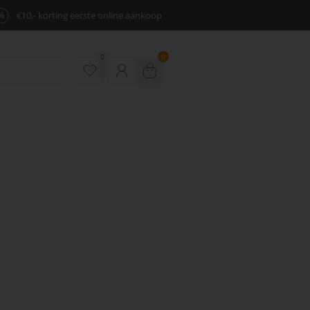
%
€10,- korting eerste online aankoop
0
0