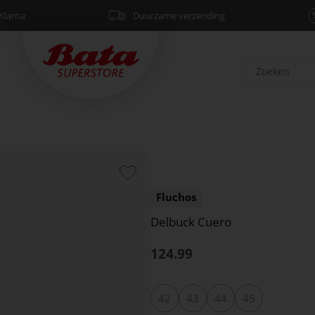
Klarna
Duurzame verzending
Fluchos
Delbuck Cuero
124.99
42
43
44
45