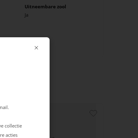
Uitneembare zool
Ja
mail.
e collectie
re acties