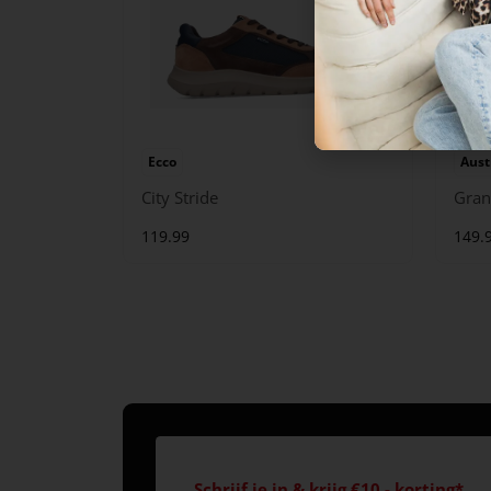
Ecco
Aust
City Stride
Gran
119.99
149.
Schrijf je in & krijg €10,- korting*