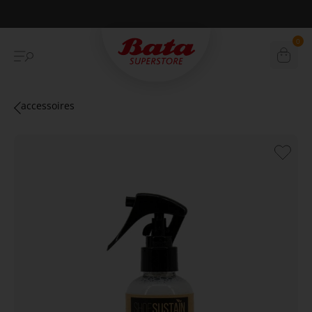
Betaal achteraf met Klarna
0
accessoires