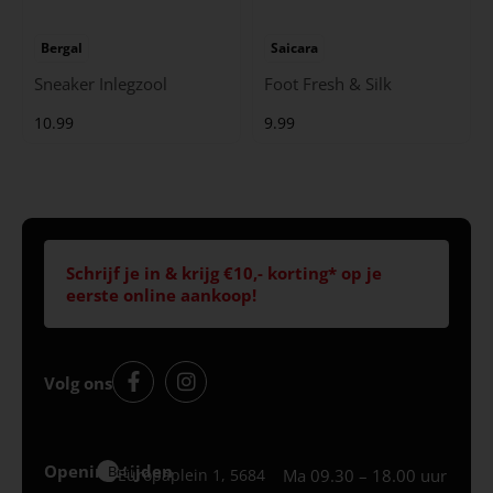
Bergal
Saicara
Sneaker Inlegzool
Foot Fresh & Silk
10.99
9.99
Schrijf je in & krijg €10,- korting* op je
eerste online aankoop!
Volg ons
Openingstijden
Best
Europaplein 1, 5684
Ma 09.30 – 18.00 uur