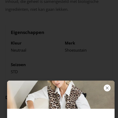
inhoud, die geheel is samengesteld met biologische
ingrediënten, niet kan gaan lekken.
Eigenschappen
Kleur
Merk
Neutraal
Shoesustain
Seizoen
STD
Deze producten ga je leuk vinden