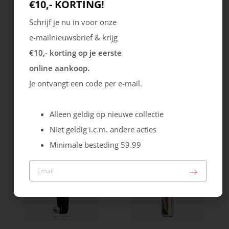
€10,- KORTING!
Schrijf je nu in voor onze
e-mailnieuwsbrief & krijg
€10,- korting op je eerste
online aankoop.
Je ontvangt een code per e-mail.
Bergal
Pedag
Soft Luxury Inlegzool
Soft Move Inlegzool
Alleen geldig op nieuwe collectie
21.99
19.99
Niet geldig i.c.m. andere acties
Minimale besteding 59.99