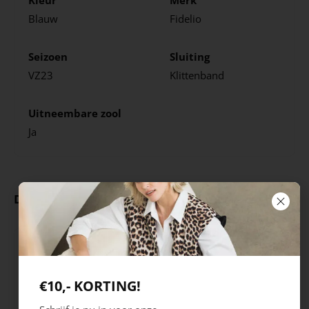
Blauw
Fidelio
Seizoen
Sluiting
VZ23
Klittenband
Uitneembare zool
Ja
Deze producten ga je leuk vinden
€10,- KORTING!