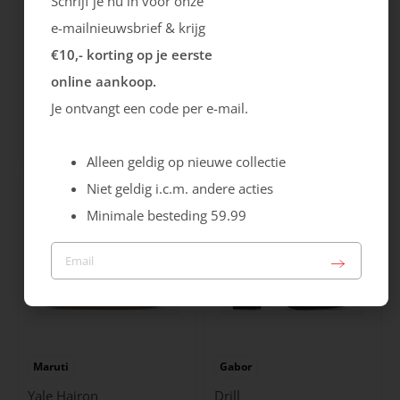
Schrijf je nu in voor onze
e-mailnieuwsbrief & krijg
€10,- korting op je eerste
online aankoop.
Rieker
Maruti
Je ontvangt een code per e-mail.
Cristallino
Roma
99.99
129.99
Alleen geldig op nieuwe collectie
Niet geldig i.c.m. andere acties
Minimale besteding 59.99
Maruti
Gabor
Yale Hairon
Drill