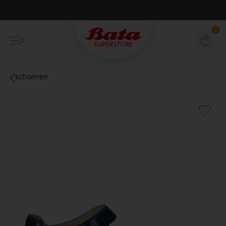
Betaal achteraf met Klarna
0
schoenen