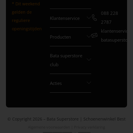
* Dit weekend
gelden de
088 228
Klantenservice
reguliere
2787
openingstijden
klantenservice
Producten
batasuperstore.
Bata superstore
club
Acties
© Copyright 2026 – Bata Superstore | Schoenenwinkel Best
Algemene voorwaarden
|
Privacy verklaring