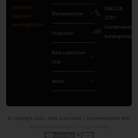
gelden de
088 228
Klantenservice
reguliere
2787
openingstijden
klantenservice
Producten
batasuperstore.
Bata superstore
club
Acties
© Copyright 2026 – Bata Superstore | Schoenenwinkel Best
Algemene voorwaarden
|
Privacy verklaring