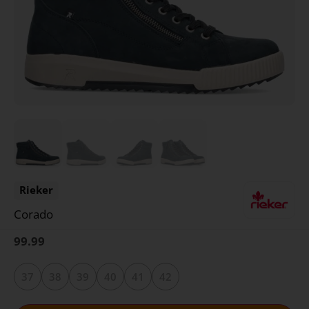
Rieker
Corado
99.99
37
38
39
40
41
42