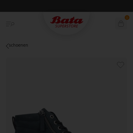
Betaal achteraf met Klarna
0
schoenen