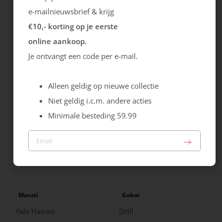
e-mailnieuwsbrief & krijg
€10,- korting op je eerste
Rieker
Maruti
online aankoop.
Je ontvangt een code per e-mail.
Cristallino
Roma
99.99
129.99
Alleen geldig op nieuwe collectie
Niet geldig i.c.m. andere acties
Minimale besteding 59.99
Maruti
Gabor
Yale Hairon
Drill