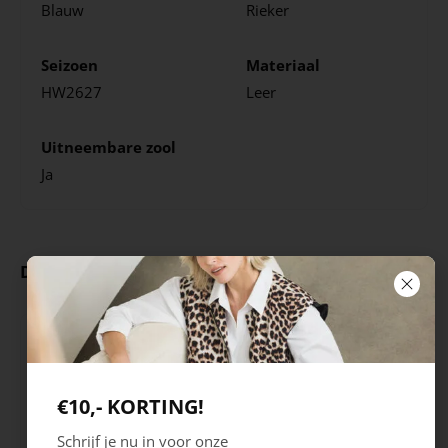
Blauw
Rieker
Seizoen
Materiaal
HW2627
Leer
Uitneembare zool
Ja
Deze producten ga je leuk vinden
€10,- KORTING!
Schrijf je nu in voor onze