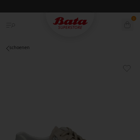
Betaal achteraf met Klarna
0
schoenen