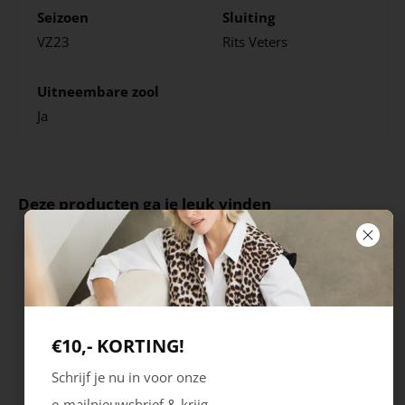
Seizoen
Sluiting
VZ23
Rits
Veters
Uitneembare zool
Ja
Deze producten ga je leuk vinden
€10,- KORTING!
Schrijf je nu in voor onze
e-mailnieuwsbrief & krijg