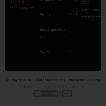
reguliere
2787
openingstijden
klantenservice
Producten
batasuperstore.
Bata superstore
club
Acties
© Copyright 2026 – Bata Superstore | Schoenenwinkel Best
Algemene voorwaarden
|
Privacy verklaring