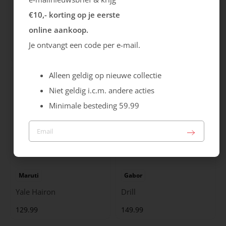
€10,- korting op je eerste
Rieker
Maruti
online aankoop.
Cristallino
Roma
Je ontvangt een code per e-mail.
99.99
129.99
Alleen geldig op nieuwe collectie
Niet geldig i.c.m. andere acties
Minimale besteding 59.99
Maruti
Gabor
Yale Hairon
Drill
129.99
149.99