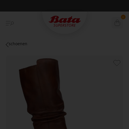
Betaal achteraf met Klarna
0
schoenen