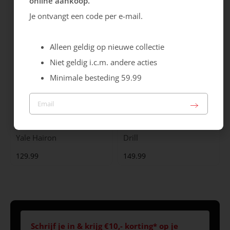
online aankoop.
Je ontvangt een code per e-mail.
Alleen geldig op nieuwe collectie
Niet geldig i.c.m. andere acties
Minimale besteding 59.99
Maruti
Gabor
Yale Hairon
Drill
129.99
149.99
Schrijf je in & krijg €10,- korting* op je