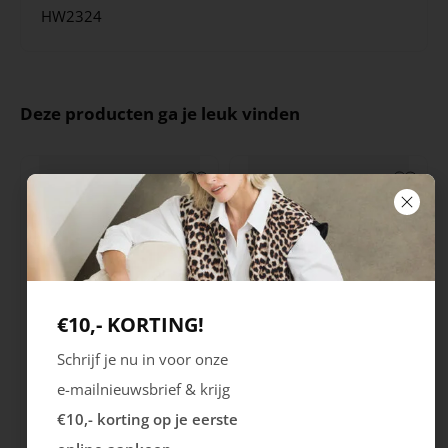
HW2324
Deze producten ga je leuk vinden
€10,- KORTING!
Schrijf je nu in voor onze
Rieker
Maruti
e-mailnieuwsbrief & krijg
Cristallino
Roma
€10,- korting op je eerste
99.99
129.99