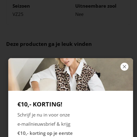
Seizoen
Uitneembare zool
VZ25
Nee
Deze producten ga je leuk vinden
€10,- KORTING!
Schrijf je nu in voor onze
Gabor
Caprice
e-mailnieuwsbrief & krijg
Hairy
Laars
€10,- korting op je eerste