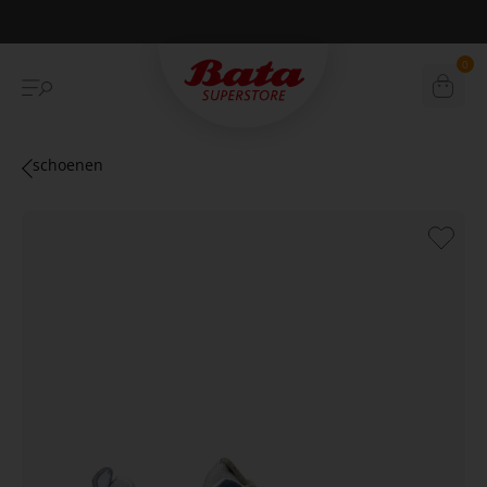
Betaal achteraf met Klarna
0
schoenen