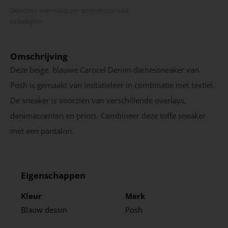
Selecteer een maat om winkel­voorraad
te bekijken
Omschrijving
Deze beige, blauwe Carocel Denim damessneaker van
Posh is gemaakt van imitatieleer in combinatie met textiel.
De sneaker is voorzien van verschillende overlays,
denimaccenten en prints. Combineer deze toffe sneaker
met een pantalon.
Eigenschappen
Kleur
Merk
Blauw dessin
Posh