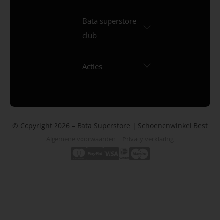
Bata superstore
club
Acties
© Copyright 2026 – Bata Superstore | Schoenenwinkel Best
Algemene voorwaarden
|
Privacy verklaring