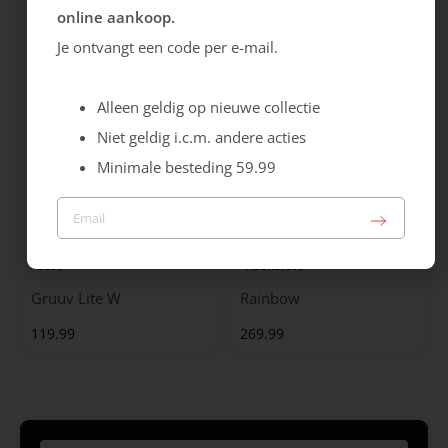
online aankoop.
159.99
89.99
Je ontvangt een code per e-mail.
Alleen geldig op nieuwe collectie
Niet geldig i.c.m. andere acties
Minimale besteding 59.99
Ecco
Xsensible
Gruuv Lite W
Rainbow
119.99
269.99