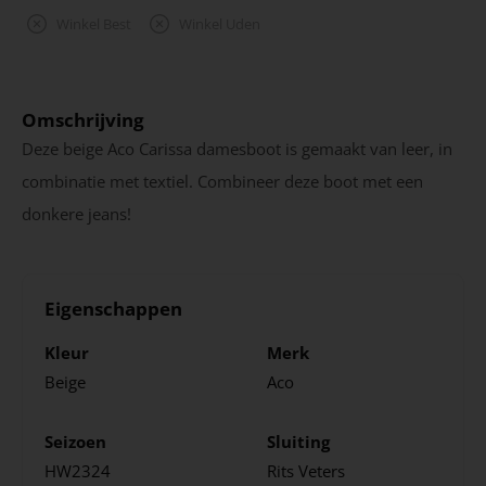
Winkel Best
Winkel Uden
Omschrijving
Deze beige Aco Carissa damesboot is gemaakt van leer, in
combinatie met textiel. Combineer deze boot met een
donkere jeans!
Eigenschappen
Kleur
Merk
Beige
Aco
Seizoen
Sluiting
HW2324
Rits
Veters