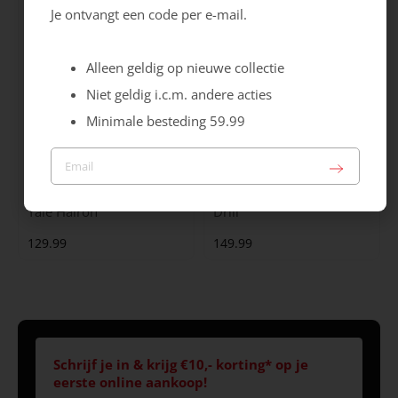
Je ontvangt een code per e-mail.
Alleen geldig op nieuwe collectie
Niet geldig i.c.m. andere acties
Minimale besteding 59.99
Maruti
Gabor
Yale Hairon
Drill
129.99
149.99
Schrijf je in & krijg €10,- korting* op je
eerste online aankoop!