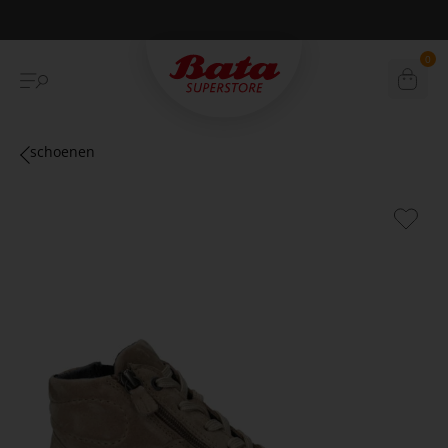
Betaal achteraf met Klarna
0
schoenen