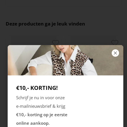
Deze producten ga je leuk vinden
€10,- KORTING!
Rieker
Maruti
Schrijf je nu in voor onze
Cristallino
Roma
e-mailnieuwsbrief & krijg
€10,- korting op je eerste
99.99
129.99
online aankoop.