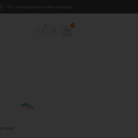
%
€10,- korting eerste online aankoop
0
0
en niet