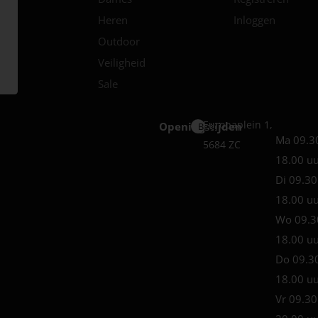
Heren
Inloggen
Outdoor
Veiligheid
Sale
Europaplein 1,
Openingstijden
Best
Ma 09.3
5684 ZC
18.00 u
Di 09.30
18.00 u
Wo 09.3
18.00 u
Do 09.3
18.00 u
Vr 09.30