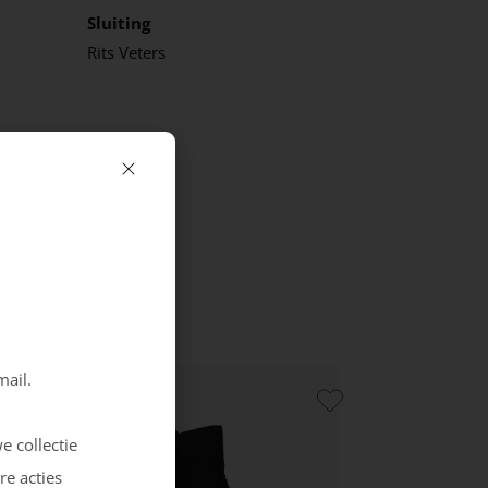
Sluiting
Rits
Veters
mail.
e collectie
re acties