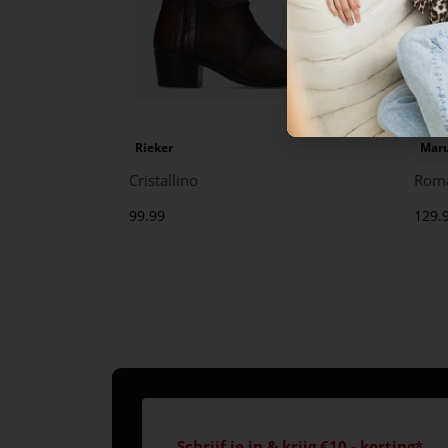
Rieker
Maru
Cristallino
Rom
99.99
129.
Schrijf je in & krijg €10,- korting*