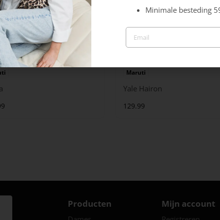
Minimale besteding 5
ti
Maruti
a
Yale Hairon
99
129.99
Producten
Mijn account
Dames
Registreren