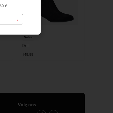
9.99
Gabor
Drill
149.99
Volg ons