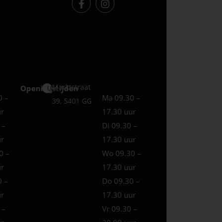
Marktstraat
Openingstijden
Uden
0 –
Ma 09.30 –
39, 5401 GG
ur
17.30 uur
 –
Di 09.30 –
ur
17.30 uur
0 –
Wo 09.30 –
ur
17.30 uur
0 –
Do 09.30 –
ur
17.30 uur
 –
Vr 09.30 –