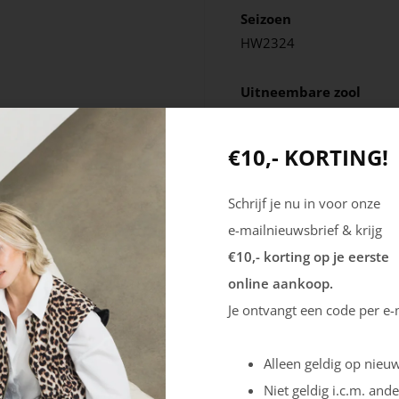
Seizoen
HW2324
Uitneembare zool
Ja
€10,- KORTING!
Schrijf je nu in voor onze
e-mailnieuwsbrief & krijg
€10,- korting op je eerste
online aankoop.
Je ontvangt een code per e-
Alleen geldig op nieuw
Niet geldig i.c.m. ande