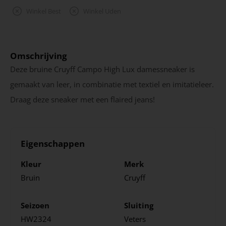
Winkel Best
Winkel Uden
Omschrijving
Deze bruine Cruyff Campo High Lux damessneaker is
gemaakt van leer, in combinatie met textiel en imitatieleer.
Draag deze sneaker met een flaired jeans!
Eigenschappen
Kleur
Merk
Bruin
Cruyff
Seizoen
Sluiting
HW2324
Veters