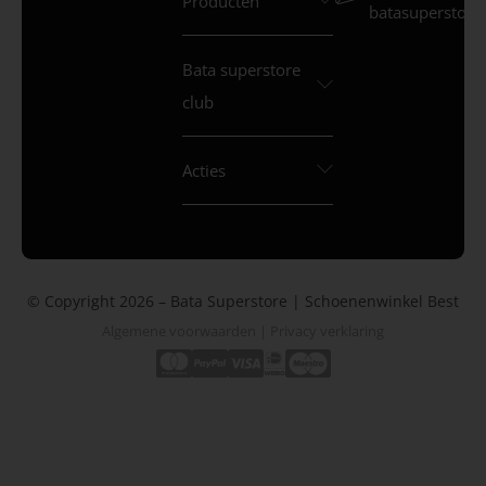
Producten
batasuperstore.
Bata superstore
club
Acties
© Copyright 2026 – Bata Superstore | Schoenenwinkel Best
Algemene voorwaarden
|
Privacy verklaring