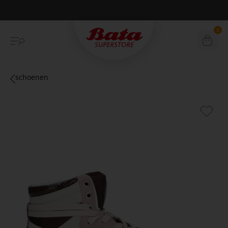
Betaal achteraf met Klarna
0
schoenen