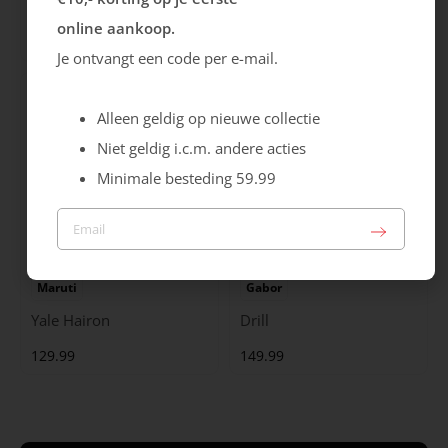
Cristallino
Roma
online aankoop.
99.99
129.99
Je ontvangt een code per e-mail.
Alleen geldig op nieuwe collectie
Niet geldig i.c.m. andere acties
Minimale besteding 59.99
Maruti
Gabor
Yale Hairon
Drill
129.99
149.99