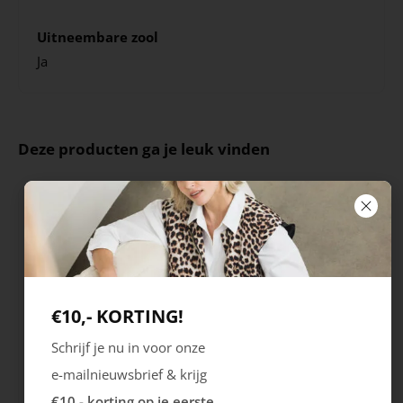
Uitneembare zool
Ja
Deze producten ga je leuk vinden
€10,- KORTING!
Schrijf je nu in voor onze
e-mailnieuwsbrief & krijg
Rieker
Maruti
€10,- korting op je eerste