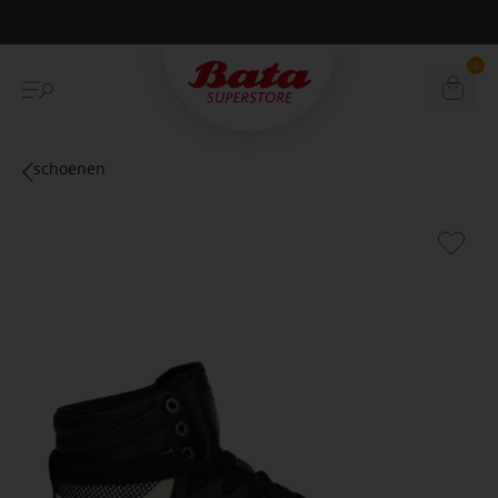
Betaal achteraf met Klarna
0
schoenen