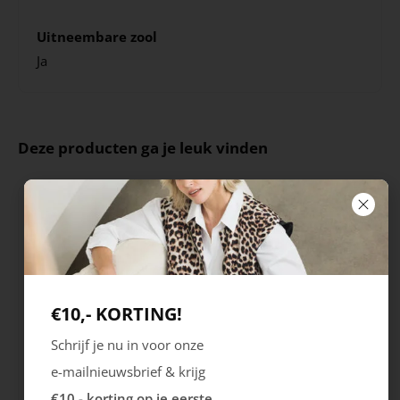
Uitneembare zool
Ja
Deze producten ga je leuk vinden
€10,- KORTING!
Schrijf je nu in voor onze
e-mailnieuwsbrief & krijg
Rieker
Maruti
€10,- korting op je eerste