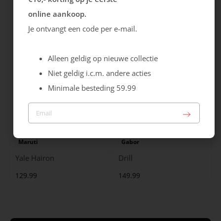
Cristallino
Roma
online aankoop.
99.99
129.99
Je ontvangt een code per e-mail.
Alleen geldig op nieuwe collectie
Niet geldig i.c.m. andere acties
Minimale besteding 59.99
Maruti
Gabor
Yale Hairon
Drill
129.99
149.99