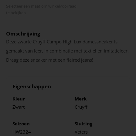
Selecteer een maat om winkel­voorraad
te bekijken
Omschrijving
Deze zwarte Cruyff Campo High Lux damessneaker is
gemaakt van leer, in combinatie met textiel en imitatieleer.
Draag deze sneaker met een flaired jeans!
Eigenschappen
Kleur
Merk
Zwart
Cruyff
Seizoen
Sluiting
HW2324
Veters