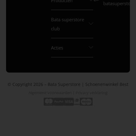
Producten
batasuperstore.
Bata superstore
club
Acties
© Copyright 2026 – Bata Superstore | Schoenenwinkel Best
Algemene voorwaarden
|
Privacy verklaring