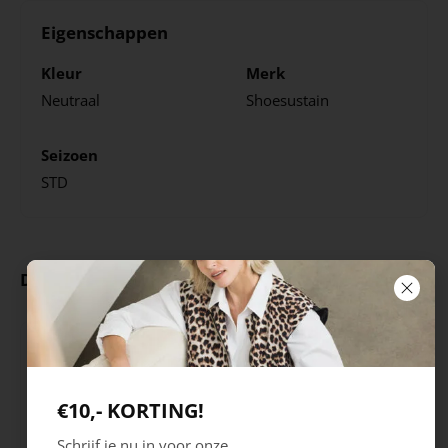
Eigenschappen
Kleur
Merk
Neutraal
Shoesustain
Seizoen
STD
Deze producten ga je leuk vinden
€10,- KORTING!
Schrijf je nu in voor onze