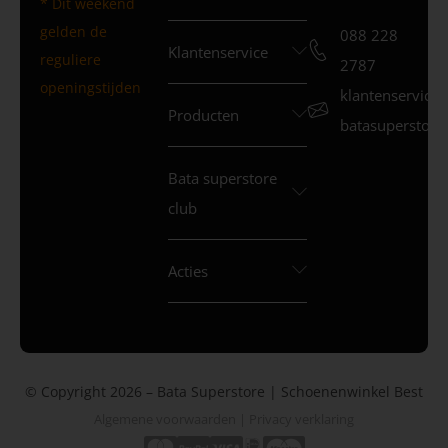
* Dit weekend
gelden de
088 228
Klantenservice
reguliere
2787
openingstijden
klantenservice
Producten
batasuperstore.
Bata superstore
club
Acties
© Copyright 2026 – Bata Superstore | Schoenenwinkel Best
Algemene voorwaarden
|
Privacy verklaring