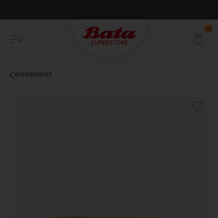
Betaal achteraf met Klarna
0
accessoires