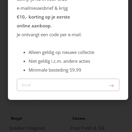
e-mailnieuwsbrief & krijg
€10,- korting op je eerste
online aankoop.
Bergal
Pedag
Je ontvangt een code per e-mail.
Soft Luxury Inlegzool
Soft Move Inlegzool
21.99
19.99
Alleen geldig op nieuwe collectie
Niet geldig i.c.m. andere acties
Minimale besteding 59.99
Bergal
Saicara
Sneaker Inlegzool
Foot Fresh & Silk