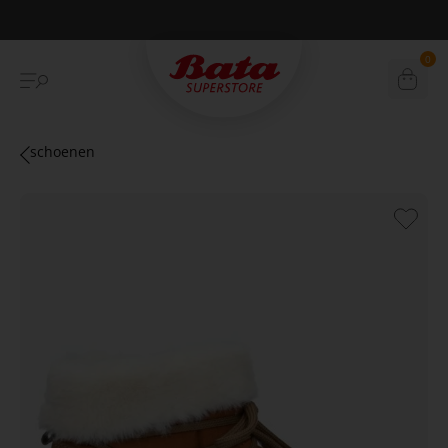
Betaal achteraf met Klarna
0
schoenen