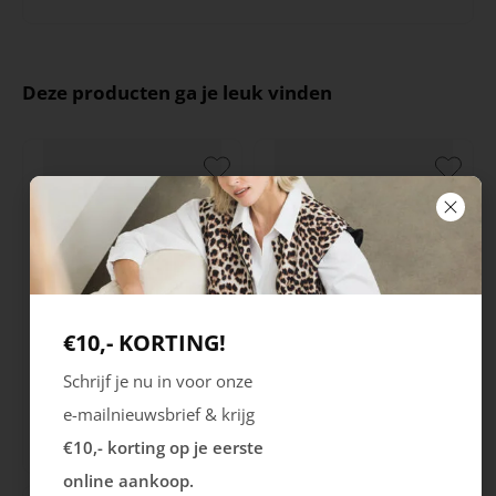
Deze producten ga je leuk vinden
€10,- KORTING!
Rieker
Maruti
Schrijf je nu in voor onze
Cristallino
Roma
e-mailnieuwsbrief & krijg
€10,- korting op je eerste
99.99
129.99
online aankoop.