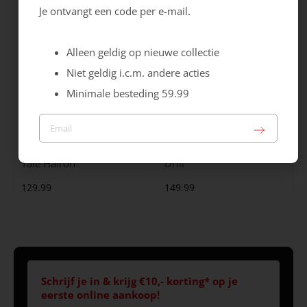
Je ontvangt een code per e-mail.
Alleen geldig op nieuwe collectie
Niet geldig i.c.m. andere acties
Minimale besteding 59.99
Maruti
Gabor
Yale Hairon
Drill
129.99
149.99
Schrijf je in & krijg €10,- korting* op je
eerste online aankoop!