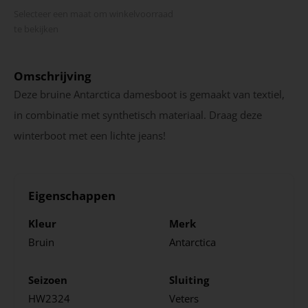
Selecteer een maat om winkel­voorraad
te bekijken
Omschrijving
Deze bruine Antarctica damesboot is gemaakt van textiel,
in combinatie met synthetisch materiaal. Draag deze
winterboot met een lichte jeans!
Eigenschappen
Kleur
Merk
Bruin
Antarctica
Seizoen
Sluiting
HW2324
Veters