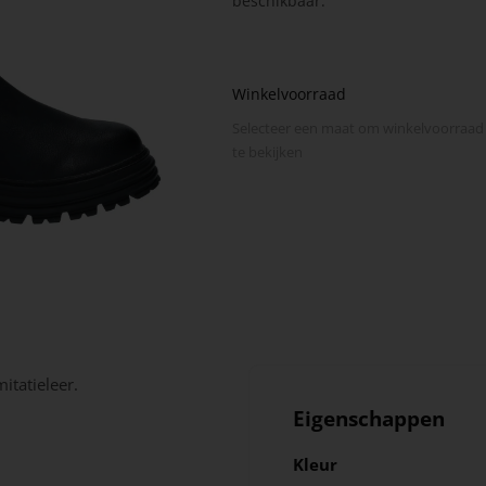
beschikbaar.
Winkelvoorraad
Selecteer een maat om winkel­voorraad
te bekijken
itatieleer.
Eigenschappen
Kleur