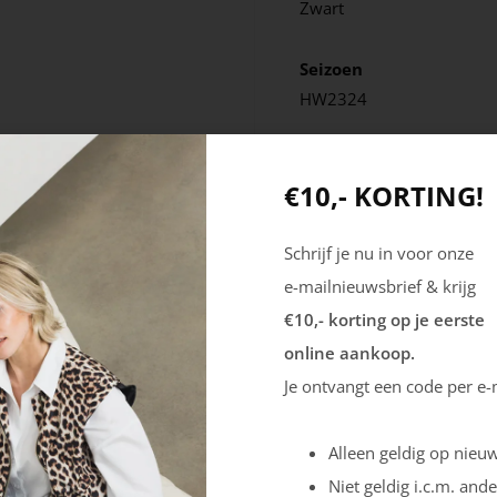
Zwart
Seizoen
HW2324
€10,- KORTING!
Schrijf je nu in voor onze
e-mailnieuwsbrief & krijg
€10,- korting op je eerste
online aankoop.
Je ontvangt een code per e-
Alleen geldig op nieuw
Niet geldig i.c.m. ande