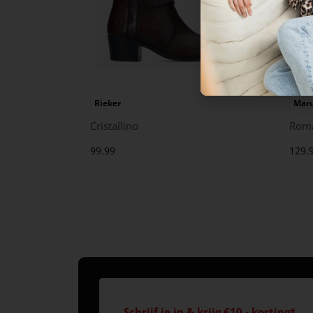
Rieker
Maru
Cristallino
Rom
99.99
129.
Schrijf je in & krijg €10,- korting*