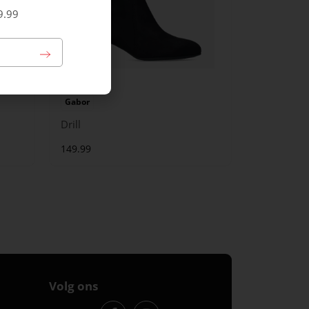
9.99
Gabor
Drill
149.99
Volg ons