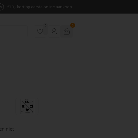
%
€10,- korting eerste online aankoop
0
0
en niet