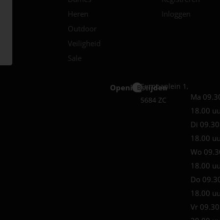
Heren
Inloggen
Outdoor
Veiligheid
Sale
Europaplein 1,
Openingstijden
Best
Ma 09.3
5684 ZC
18.00 u
Di 09.30
18.00 u
Wo 09.3
18.00 u
Do 09.3
18.00 u
Vr 09.30