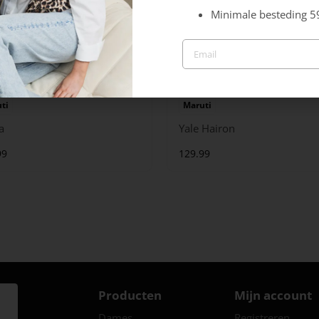
Minimale besteding 5
ti
Maruti
a
Yale Hairon
99
129.99
Producten
Mijn account
Dames
Registreren