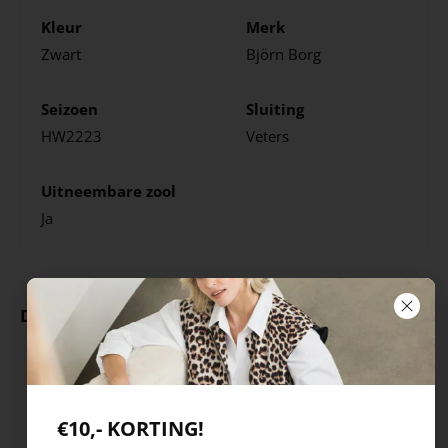
Kleur
Merk
Zwart
Björn Borg
Seizoen
Sluiting
HW2223
Veters
Uitneembare zool
Ja
Deze producten ga je leuk vinden
€10,- KORTING!