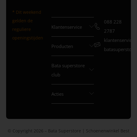
* Dit weekend
gelden de
088 228
Klantenservice
reguliere
2787
openingstijden
klantenservice
Producten
batasuperstore.
Bata superstore
club
Acties
© Copyright 2026 – Bata Superstore | Schoenenwinkel Best