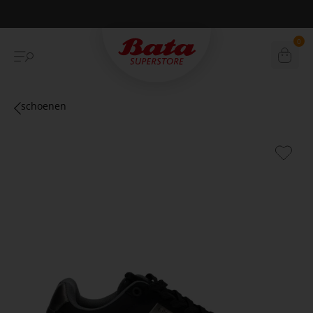
€10,- korting eerste online aankoop
0
schoenen