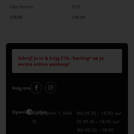
Yale Hairon
Drill
129.99
149.99
Schrijf je in & krijg €10,- korting* op je
eerste online aankoop!
Volg ons
Openingstijden
Best
Europaplein 1, 5684
Ma 09.30 – 18.00 uur
ZC
Di 09.30 – 18.00 uur
Wo 09.30 – 18.00