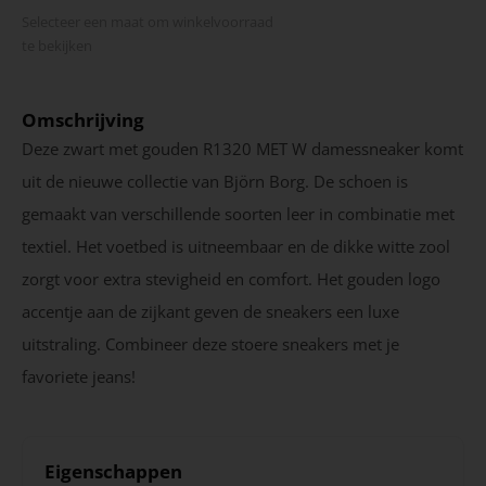
Selecteer een maat om winkel­voorraad
te bekijken
Omschrijving
Deze zwart met gouden R1320 MET W damessneaker komt
uit de nieuwe collectie van Björn Borg. De schoen is
gemaakt van verschillende soorten leer in combinatie met
textiel. Het voetbed is uitneembaar en de dikke witte zool
zorgt voor extra stevigheid en comfort. Het gouden logo
accentje aan de zijkant geven de sneakers een luxe
uitstraling. Combineer deze stoere sneakers met je
favoriete jeans!
Eigenschappen