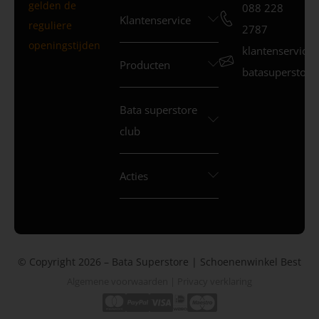
gelden de
088 228
Klantenservice
reguliere
2787
openingstijden
klantenservice
Producten
batasuperstore.
Bata superstore
club
Acties
© Copyright 2026 – Bata Superstore | Schoenenwinkel Best
Algemene voorwaarden
|
Privacy verklaring