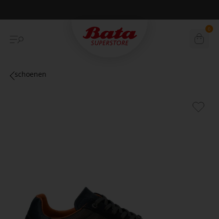
Betaal achteraf met Klarna
0
schoenen