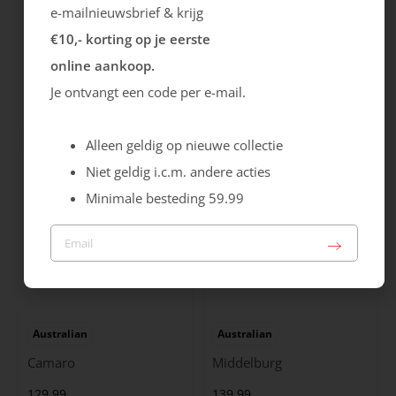
e-mailnieuwsbrief & krijg
€10,- korting op je eerste
Ecco
Australian
online aankoop.
City Stride
Grants
Je ontvangt een code per e-mail.
119.99
149.99
Alleen geldig op nieuwe collectie
Niet geldig i.c.m. andere acties
Minimale besteding 59.99
Australian
Australian
Camaro
Middelburg
129.99
139.99