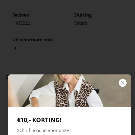
Seizoen
Sluiting
HW2223
Veters
Uitneembare zool
Ja
Deze producten ga je leuk vinden
€10,- KORTING!
Schrijf je nu in voor onze