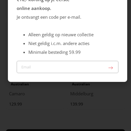
City Stride
Grants
online aankoop.
119.99
149.99
Je ontvangt een code per e-mail.
Alleen geldig op nieuwe collectie
Niet geldig i.c.m. andere acties
Minimale besteding 59.99
Australian
Australian
Camaro
Middelburg
129.99
139.99