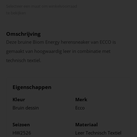
Selecteer een maat om winkel­voorraad
te bekijken
Omschrijving
Deze bruine Biom Energy herensneaker van ECCO is
gemaakt van hoogwaardig leer in combinatie met
technisch textiel.
Eigenschappen
Kleur
Merk
Bruin dessin
Ecco
Seizoen
Materiaal
HW2526
Leer
Technisch Textiel