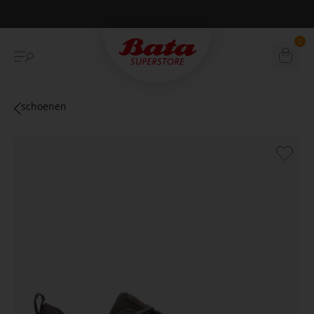
Betaal achteraf met Klarna
0
schoenen