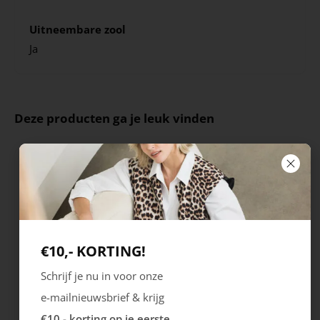
Uitneembare zool
Ja
Deze producten ga je leuk vinden
€10,- KORTING!
Schrijf je nu in voor onze
e-mailnieuwsbrief & krijg
Ecco
Australian
€10,- korting op je eerste