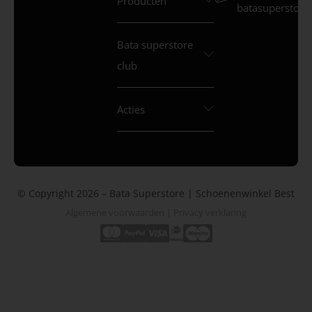
Producten
batasuperstore.
Bata superstore
club
Acties
© Copyright 2026 – Bata Superstore | Schoenenwinkel Best
Algemene voorwaarden
|
Privacy verklaring