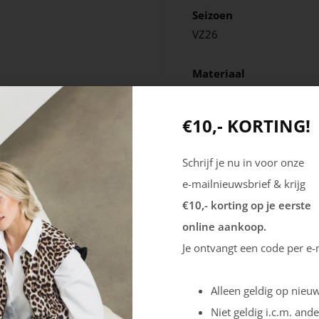
Seizoen
VZ26
Materiaal
Leer
Textiel
€10,- KORTING!
Schrijf je nu in voor onze
e-mailnieuwsbrief & krijg
€10,- korting op je eerste
online aankoop.
Je ontvangt een code per e-
Alleen geldig op nieuw
Niet geldig i.c.m. ande