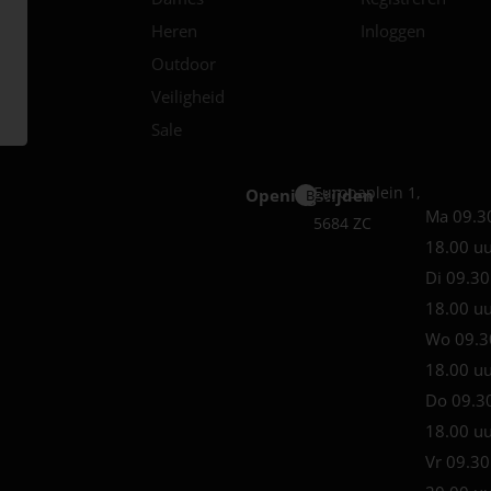
Heren
Inloggen
Outdoor
Veiligheid
Sale
Europaplein 1,
Openingstijden
Best
Ma 09.3
5684 ZC
18.00 u
Di 09.30
18.00 u
Wo 09.3
18.00 u
Do 09.3
18.00 u
Vr 09.30