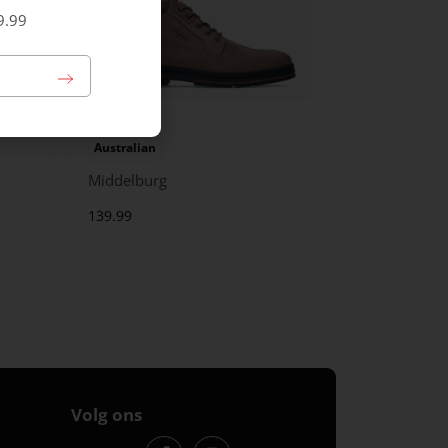
9.99
Australian
Middelburg
139.99
Volg ons