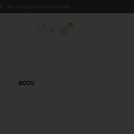
%
€10,- korting eerste online aankoop
0
0