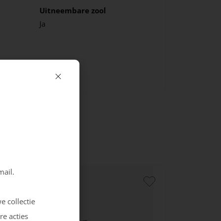
Uitneembare zool
Ja
mail.
e collectie
re acties