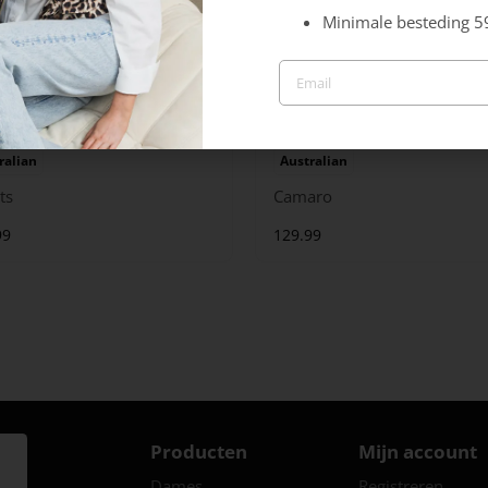
Minimale besteding 5
ralian
Australian
ts
Camaro
99
129.99
Producten
Mijn account
Dames
Registreren