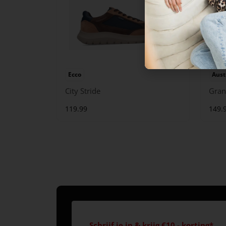
Ecco
Aust
City Stride
Gran
119.99
149.
Schrijf je in & krijg €10,- korting*