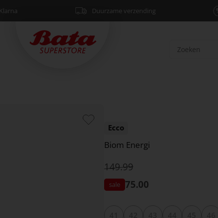
Klarna
Duurzame verzending
Ecco
Biom Energi
149.99
75.00
41
42
43
44
45
46