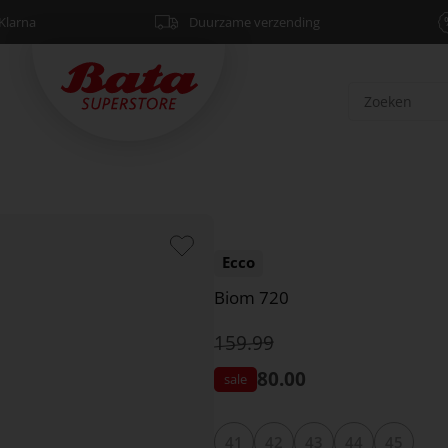
Klarna
Duurzame verzending
Ecco
Biom 720
159.99
80.00
41
42
43
44
45