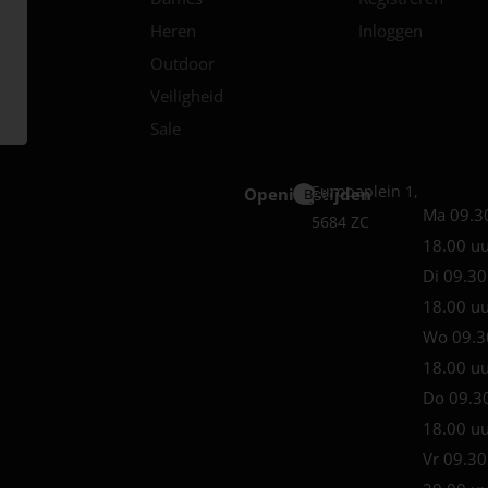
Heren
Inloggen
Outdoor
Veiligheid
Sale
Europaplein 1,
Openingstijden
Best
Ma 09.3
5684 ZC
18.00 u
Di 09.30
18.00 u
Wo 09.3
18.00 u
Do 09.3
18.00 u
Vr 09.30