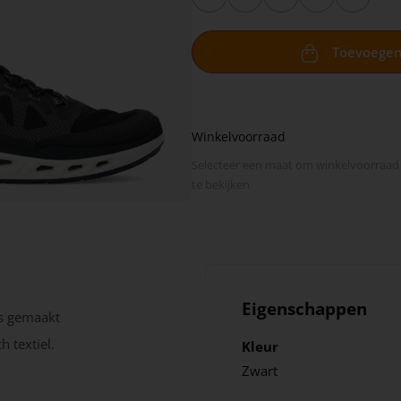
Toevoege
Winkelvoorraad
Selecteer een maat om winkel­voorraad
te bekijken
Eigenschappen
s gemaakt
 textiel.
Kleur
Zwart