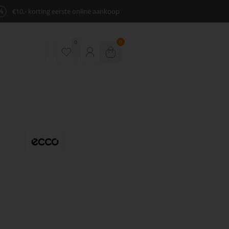
%
€10,- korting eerste online aankoop
0
0