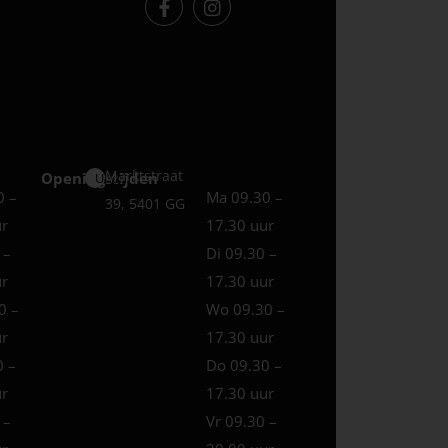
Marktstraat
Openingstijden
Uden
0 –
Ma 09.30 –
39, 5401 GG
ur
17.30 uur
 –
Di 09.30 –
ur
17.30 uur
0 –
Wo 09.30 –
ur
17.30 uur
0 –
Do 09.30 –
ur
17.30 uur
 –
Vr 09.30 –