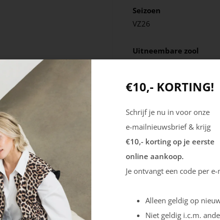
Seizoen
VZ26
Uitneembare zool
Ja
€10,- KORTING!
Schrijf je nu in voor onze
e-mailnieuwsbrief & krijg
€10,- korting op je eerste
online aankoop.
Je ontvangt een code per e-
Alleen geldig op nieuw
Niet geldig i.c.m. ande