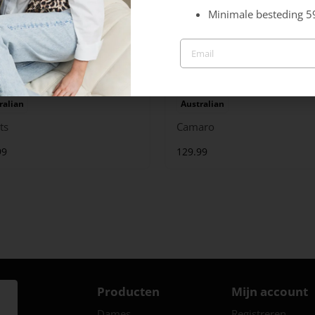
Minimale besteding 5
ralian
Australian
ts
Camaro
99
129.99
Producten
Mijn account
Dames
Registreren