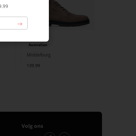
9.99
Australian
Middelburg
139.99
Volg ons