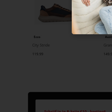
Ecco
Aust
City Stride
Gran
119.99
149.
Schrijf je in & krijg €10,- korting*