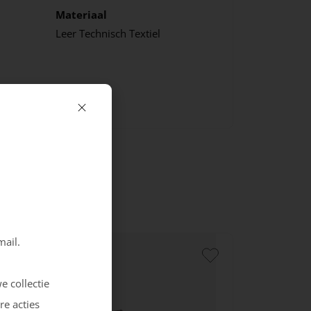
Materiaal
Leer
Technisch Textiel
mail.
e collectie
re acties