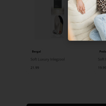
Bergal
Ped
Soft Luxury Inlegzool
Soft
21.99
19.9