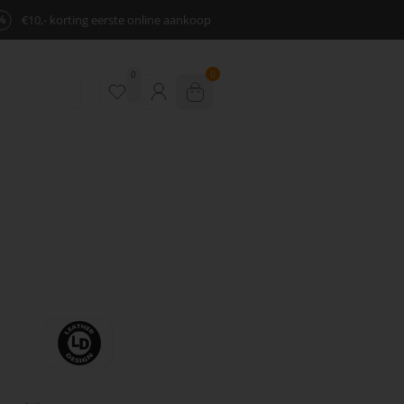
%
€10,- korting eerste online aankoop
0
0