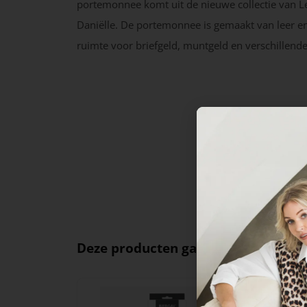
portemonnee komt uit de nieuwe collectie van 
Daniëlle. De portemonnee is gemaakt van leer en
ruimte voor briefgeld, muntgeld en verschillende
Deze producten ga je leuk vinden