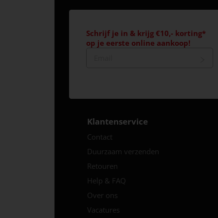
Schrijf je in & krijg €10,- korting*
op je eerste online aankoop!
Klantenservice
Contact
Duurzaam verzenden
Retouren
Help & FAQ
Over ons
Vacatures