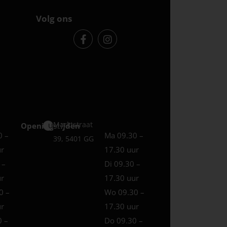
Volg ons
Marktstraat
Openingstijden
Uden
0 –
Ma 09.30 –
39, 5401 GG
ur
17.30 uur
 –
Di 09.30 –
ur
17.30 uur
0 –
Wo 09.30 –
ur
17.30 uur
0 –
Do 09.30 –