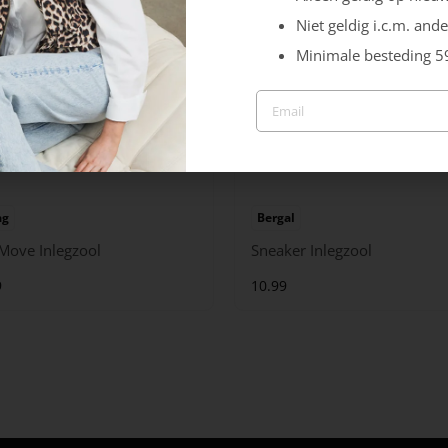
Niet geldig i.c.m. ande
Minimale besteding 5
ag
Bergal
 Move Inlegzool
Sneaker Inlegzool
9
10.99