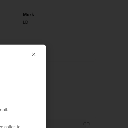
Merk
LD
mail.
e collectie