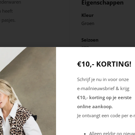
Eigenschappen
Lederwaren
 heeft
Kleur
 pasjes.
Groen
Seizoen
STD
€10,- KORTING!
Schrijf je nu in voor onze
e-mailnieuwsbrief & krijg
€10,- korting op je eerste
online aankoop.
Je ontvangt een code per e-
Alleen geldig op nieuw