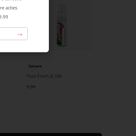
re acties
9.99
Saicara
Foot Fresh & Silk
9.99