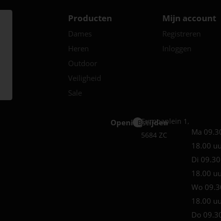
Producten
Mijn account
Dames
Registreren
Heren
Inloggen
Outdoor
Veiligheid
Sale
Europaplein 1,
Openingstijden
Best
Ma 09.3
5684 ZC
18.00 u
Di 09.30
18.00 u
Wo 09.3
18.00 u
Do 09.3