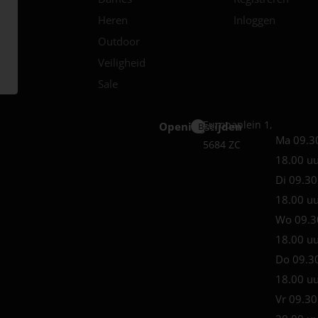
Heren
Inloggen
Outdoor
Veiligheid
Sale
Europaplein 1,
Openingstijden
Best
Ma 09.3
5684 ZC
18.00 u
Di 09.30
18.00 u
Wo 09.3
18.00 u
Do 09.3
18.00 u
Vr 09.30