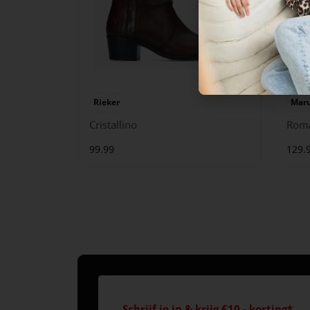
Rieker
Maru
Cristallino
Rom
99.99
129.
Schrijf je in & krijg €10,- korting*