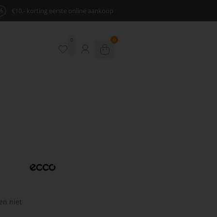
%
€10,- korting eerste online aankoop
0
0
en niet