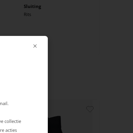
Sluiting
Rits
mail.
e collectie
re acties