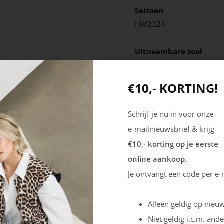
Seizoen
HW2324
Uitneembare zool
Nee
€10,- KORTING!
Schrijf je nu in voor onze
e-mailnieuwsbrief & krijg
€10,- korting op je eerste
online aankoop.
Je ontvangt een code per e-
Alleen geldig op nieuw
Niet geldig i.c.m. ande