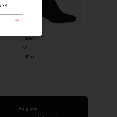
9.99
Gabor
Drill
149.99
Volg ons