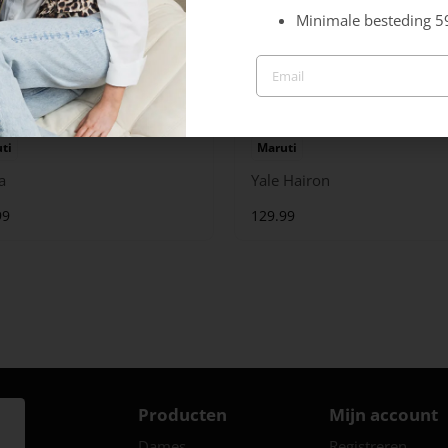
Minimale besteding 5
ti
Maruti
a
Yale Hairon
99
129.99
Producten
Mijn account
Dames
Registreren