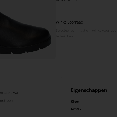
Winkelvoorraad
Selecteer een maat om winkel­voorraad
te bekijken
Eigenschappen
gemaakt van
 met een
Kleur
Zwart