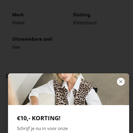
Merk
Sluiting
Rieker
Klittenband
Uitneembare zool
Nee
Deze producten ga je leuk vinden
€10,- KORTING!
Schrijf je nu in voor onze