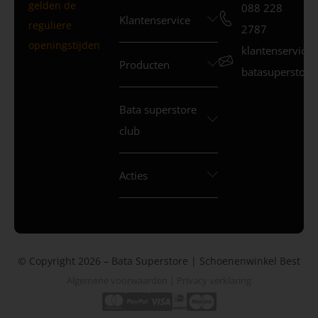
gelden de
088 228
Klantenservice
reguliere
2787
openingstijden
klantenservice
Producten
batasuperstore.
Bata superstore
club
Acties
© Copyright 2026 – Bata Superstore | Schoenenwinkel Best
Algemene voorwaarden
|
Privacy verklaring