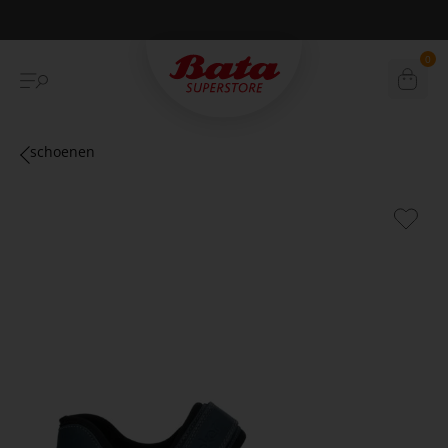
Betaal achteraf met Klarna
0
schoenen