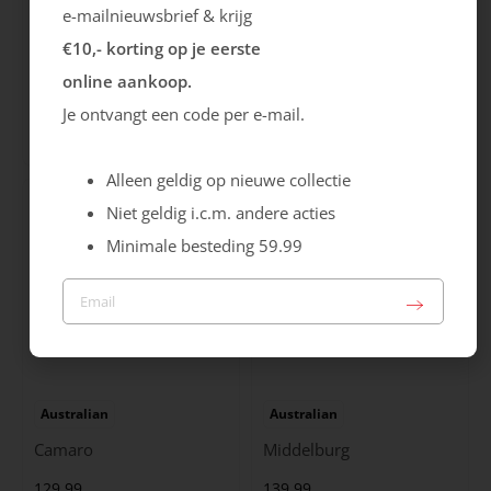
e-mailnieuwsbrief & krijg
€10,- korting op je eerste
Ecco
Australian
online aankoop.
City Stride
Grants
Je ontvangt een code per e-mail.
119.99
149.99
Alleen geldig op nieuwe collectie
Niet geldig i.c.m. andere acties
Minimale besteding 59.99
Australian
Australian
Camaro
Middelburg
129.99
139.99