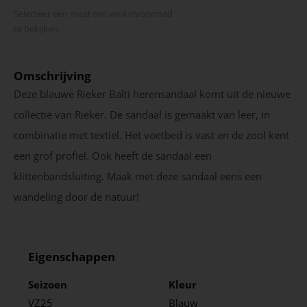
Selecteer een maat om winkel­voorraad
te bekijken
Omschrijving
Deze blauwe Rieker Balti herensandaal komt uit de nieuwe
collectie van Rieker. De sandaal is gemaakt van leer, in
combinatie met textiel. Het voetbed is vast en de zool kent
een grof profiel. Ook heeft de sandaal een
klittenbandsluiting. Maak met deze sandaal eens een
wandeling door de natuur!
Eigenschappen
Seizoen
Kleur
VZ25
Blauw