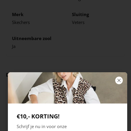
Merk
Sluiting
Skechers
Veters
Uitneembare zool
Ja
Deze producten ga je leuk vinden
€10,- KORTING!
Schrijf je nu in voor onze