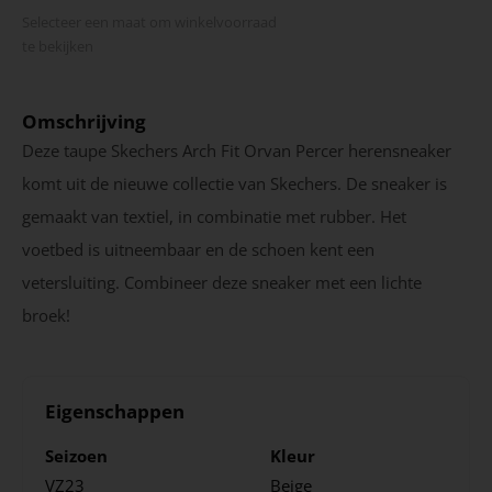
Selecteer een maat om winkel­voorraad
te bekijken
Omschrijving
Deze taupe Skechers Arch Fit Orvan Percer herensneaker
komt uit de nieuwe collectie van Skechers. De sneaker is
gemaakt van textiel, in combinatie met rubber. Het
voetbed is uitneembaar en de schoen kent een
vetersluiting. Combineer deze sneaker met een lichte
broek!
Eigenschappen
Seizoen
Kleur
VZ23
Beige