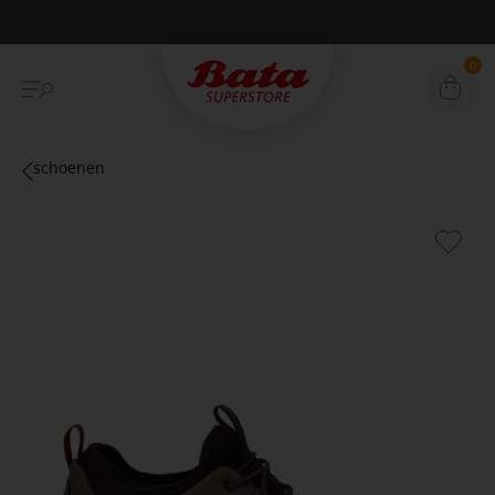
Betaal achteraf met Klarna
0
schoenen