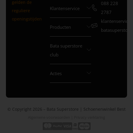
gelden de
088 228
Klantenservice
reguliere
2787
openingstijden
klantenservice
Producten
batasuperstore.
Bata superstore
club
Acties
© Copyright 2026 – Bata Superstore | Schoenenwinkel Best
Algemene voorwaarden
|
Privacy verklaring