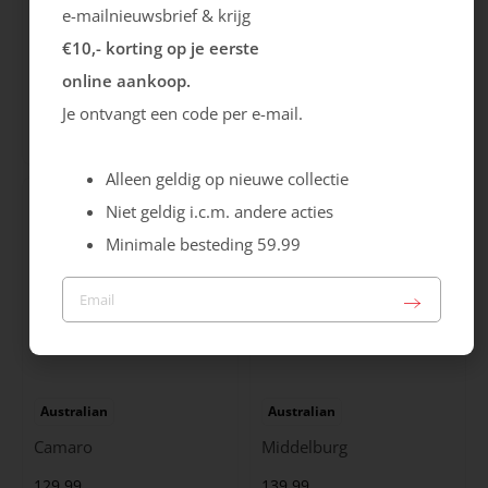
e-mailnieuwsbrief & krijg
€10,- korting op je eerste
Ecco
Australian
online aankoop.
City Stride
Grants
Je ontvangt een code per e-mail.
119.99
149.99
Alleen geldig op nieuwe collectie
Niet geldig i.c.m. andere acties
Minimale besteding 59.99
Australian
Australian
Camaro
Middelburg
129.99
139.99