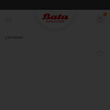
Betaal achteraf met Klarna
0
schoenen