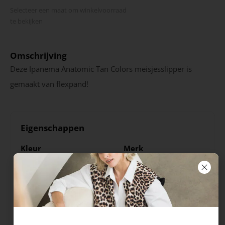
Selecteer een maat om winkel­voorraad
te bekijken
Omschrijving
Deze Ipanema Anatomic Tan Colors meisjesslipper is
gemaakt van flexpand!
Eigenschappen
Kleur
Merk
Groen
Ipanema
Seizoen
Uitneembare zool
VZ23
Nee