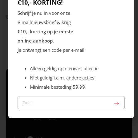
€10,- KORTING!
Schrijf je nu in voor onze
Deze producten ga je leuk vinden
e-mailnieuwsbrief & krijg
€10,- korting op je eerste
online aankoop.
Je ontvangt een code per e-mail.
Alleen geldig op nieuwe collectie
Niet geldig i.c.m. andere acties
Schrijf je in & krijg €10,- korting* op je
Minimale besteding 59.99
eerste online aankoop!
Volg ons