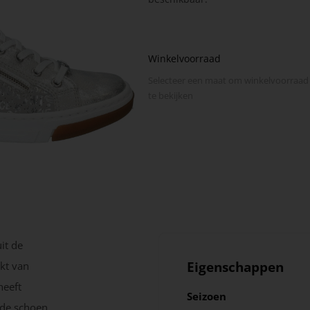
Winkelvoorraad
Selecteer een maat om winkel­voorraad
te bekijken
it de
Eigenschappen
kt van
heeft
Seizoen
t de schoen