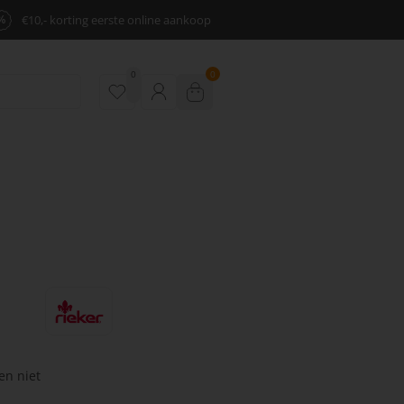
%
€10,- korting eerste online aankoop
0
0
en niet