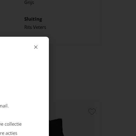
Grijs
Sluiting
Rits
Veters
mail.
e collectie
re acties