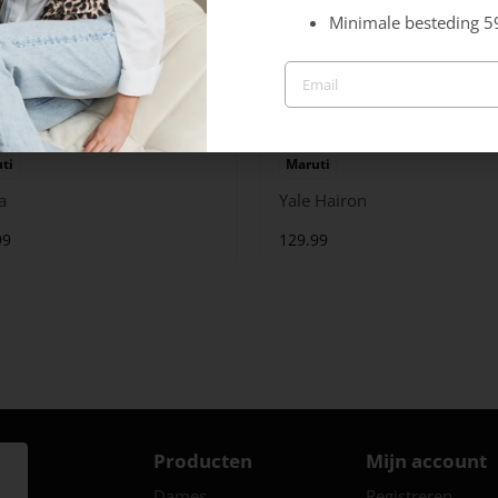
Minimale besteding 5
ti
Maruti
a
Yale Hairon
99
129.99
Producten
Mijn account
Dames
Registreren