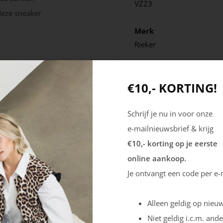
VZ23
 deze sneaker
Merk
Rieker
€10,- KORTING!
Schrijf je nu in voor onze
e-mailnieuwsbrief & krijg
€10,- korting op je eerste
online aankoop.
Je ontvangt een code per e-
Alleen geldig op nieuw
Niet geldig i.c.m. ande