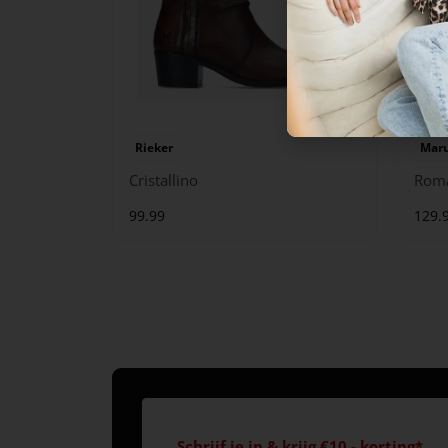
Rieker
Maru
Cristallino
Rom
99.99
129.
Schrijf je in & krijg €10,- korting*