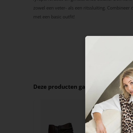
zowel een veter- als een ritssluiting. Combineer
met een basic outfit!
Deze producten ga je leuk vinden