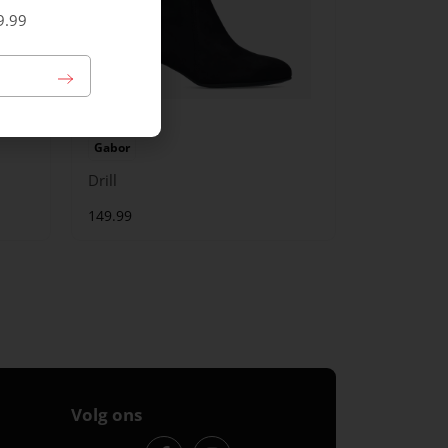
9.99
Gabor
Drill
149.99
Volg ons