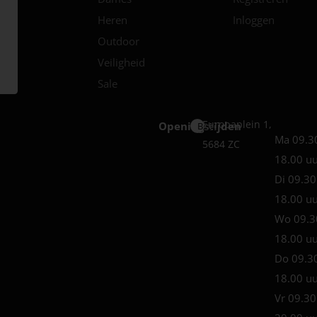
Heren
Inloggen
Outdoor
Veiligheid
Sale
Europaplein 1,
Openingstijden
Best
Ma 09.3
5684 ZC
18.00 u
Di 09.30
18.00 u
Wo 09.3
18.00 u
Do 09.3
18.00 u
Vr 09.30