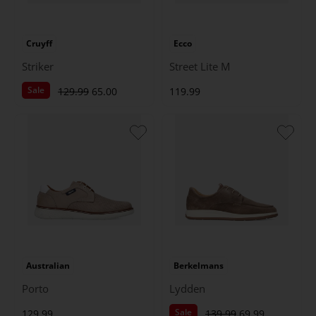
Cruyff
Ecco
Striker
Street Lite M
Sale
129.99
65.00
119.99
Australian
Berkelmans
Porto
Lydden
Sale
129.99
139.99
69.99