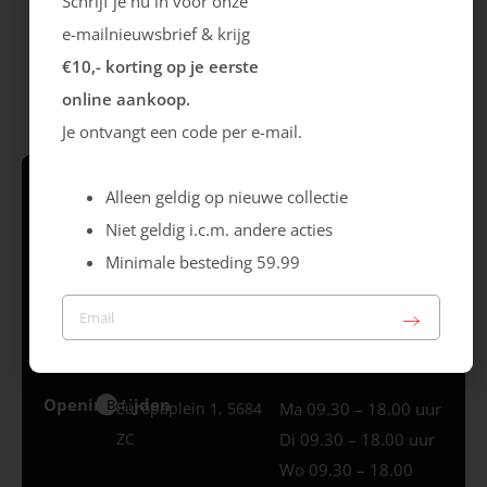
Schrijf je nu in voor onze
e-mailnieuwsbrief & krijg
€10,- korting op je eerste
online aankoop.
Je ontvangt een code per e-mail.
Alleen geldig op nieuwe collectie
Schrijf je in & krijg €10,- korting* op je
Niet geldig i.c.m. andere acties
eerste online aankoop!
Minimale besteding 59.99
Volg ons
Openingstijden
Best
Europaplein 1, 5684
Ma 09.30 – 18.00 uur
ZC
Di 09.30 – 18.00 uur
Wo 09.30 – 18.00