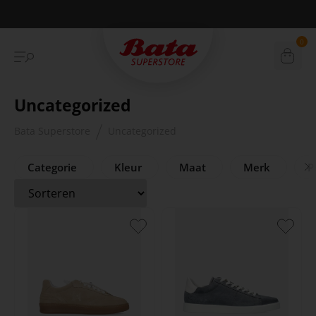
Betaal achteraf met Klarna
0
Uncategorized
Bata Superstore
Uncategorized
Categorie
Kleur
Maat
Merk
Pr