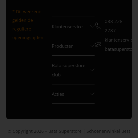
* Dit weekend
gelden de
088 228
Klantenservice
reguliere
2787
openingstijden
klantenservice
Producten
batasuperstore.
Bata superstore
club
Acties
© Copyright 2026 – Bata Superstore | Schoenenwinkel Best