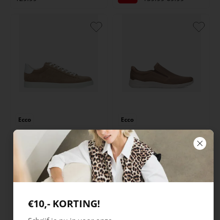
Ecco
Ecco
Street Lite M
Irving
Sale
Sale
119.99
71.99
119.99
71.99
€10,- KORTING!