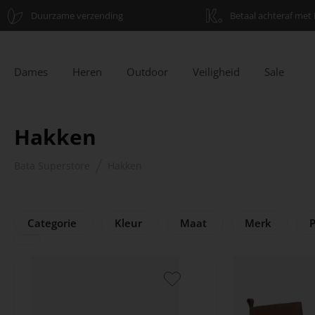
Duurzame verzending
Betaal achteraf met 
Dames
Heren
Outdoor
Veiligheid
Sale
Hakken
Bata Superstore
Hakken
Categorie
Kleur
Maat
Merk
P