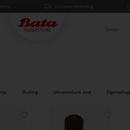
Klarna
Duurzame verzending
rijs
Sluiting
Uitneembare zool
Eigenscha