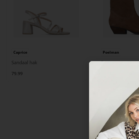
Caprice
Poelman
Sandaal hak
Dana
Sale
79.99
119.99
60.