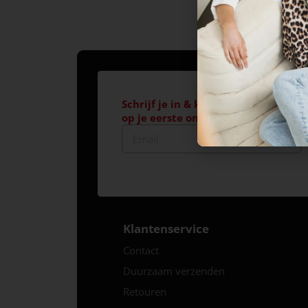
Schrijf je in & krijg €10,- korting*
op je eerste online aankoop!
Klantenservice
Contact
Duurzaam verzenden
Retouren