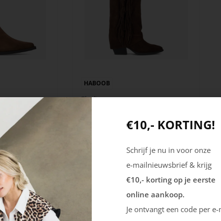
HABOOB
Elodie
00
149.99
€10,- KORTING!
Schrijf je nu in voor onze
e-mailnieuwsbrief & krijg
€10,- korting op je eerste
online aankoop.
Je ontvangt een code per e-