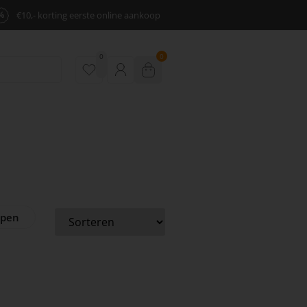
%
€10,- korting eerste online aankoop
0
0
ppen