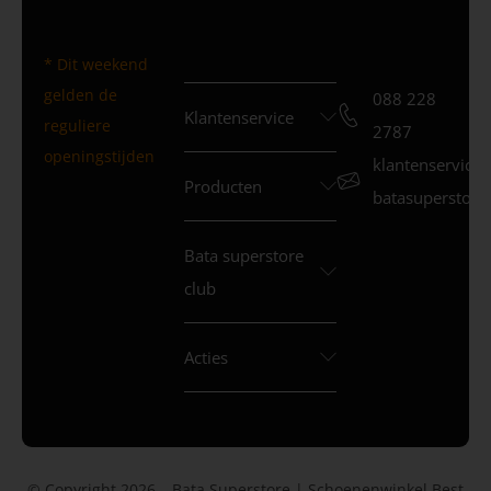
* Dit weekend
gelden de
088 228
Klantenservice
reguliere
2787
openingstijden
klantenservice
Producten
batasuperstore.
Bata superstore
club
Acties
© Copyright 2026 – Bata Superstore | Schoenenwinkel Best