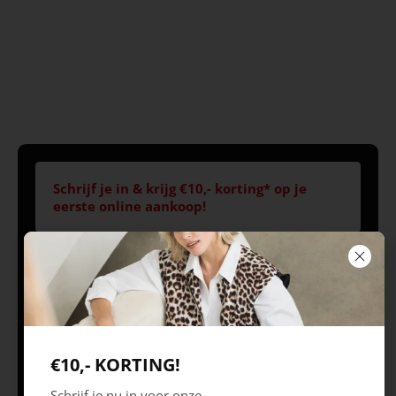
Schrijf je in & krijg €10,- korting* op je
eerste online aankoop!
Volg ons
Openingstijden
Best
Europaplein 1, 5684
Ma 09.30 – 18.00 uur
€10,- KORTING!
ZC
Di 09.30 – 18.00 uur
Schrijf je nu in voor onze