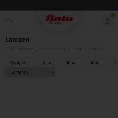
Betaal achteraf met Klarna
0
Laarzen
Bata Superstore
Alle schoenen
Heren
Laarzen
Categorie
Kleur
Maat
Merk
Pr