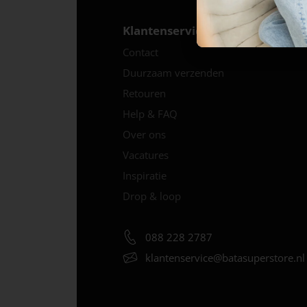
Klantenservice
Contact
Duurzaam verzenden
Retouren
Help & FAQ
Over ons
Vacatures
Inspiratie
Drop & loop
088 228 2787
klantenservice@
batasuperstore.nl