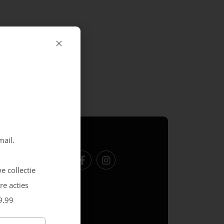
Volg ons
mail.
e collectie
re acties
9.99