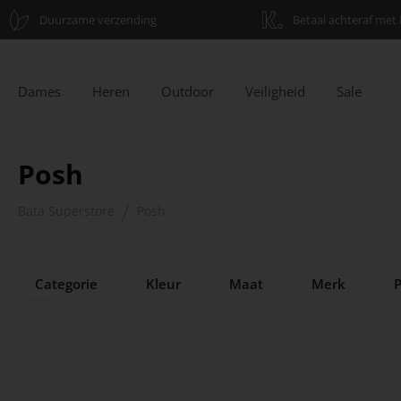
Duurzame verzending
Betaal achteraf met 
Dames
Heren
Outdoor
Veiligheid
Sale
Posh
Bata Superstore
Posh
Categorie
Kleur
Maat
Merk
P