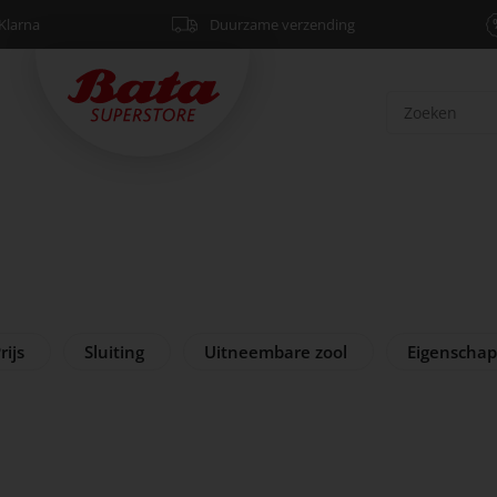
Klarna
Duurzame verzending
rijs
Sluiting
Uitneembare zool
Eigenscha