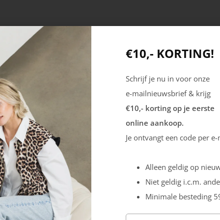
€10,- KORTING!
Schrijf je nu in voor onze
e-mailnieuwsbrief & krijg
€10,- korting op je eerste
online aankoop.
Producten
Mijn account
Je ontvangt een code per e-
Dames
Registreren
Alleen geldig op nieuw
Heren
Inloggen
Niet geldig i.c.m. ande
Outdoor
Minimale besteding 5
Veiligheid
Sale