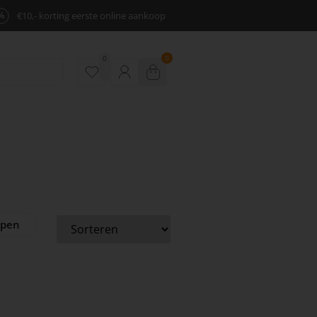
%
€10,- korting eerste online aankoop
0
0
ppen