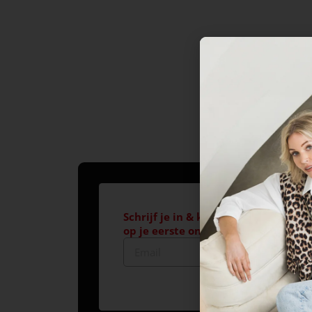
Schrijf je in & krijg €10,- korting*
op je eerste online aankoop!