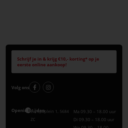
Schrijf je in & krijg €10,- korting* op je
eerste online aankoop!
Volg ons
Openingstijden
Best
Europaplein 1, 5684
Ma 09.30 – 18.00 uur
ZC
Di 09.30 – 18.00 uur
Wo 09.30 – 18.00