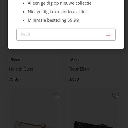
Alleen geldig op nieuwe collectie
Niet geldig i.c.m. andere acties
Minimale besteding 59.99
Mexx
Mexx
Helexx Guss
Fleur Ellen
79.99
89.99