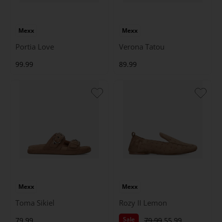
Mexx
Mexx
Portia Love
Verona Tatou
99.99
89.99
Mexx
Mexx
Toma Sikiel
Rozy II Lemon
Sale
79.99
79.99
55.99