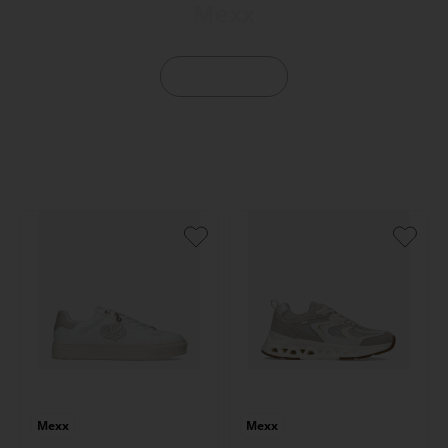
Mexx
Bekijk Mexx
Mexx
Mexx