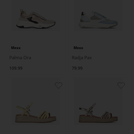
Mexx
Mexx
Palma Ora
Radja Pax
109.99
79.99