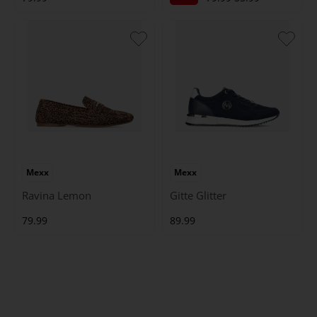
Mexx
Mexx
Ravina Lemon
Gitte Glitter
79.99
89.99