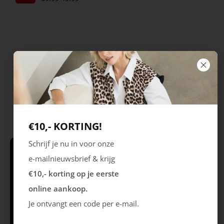
€10,- KORTING!
Schrijf je nu in voor onze
e-mailnieuwsbrief & krijg
Schrijf je in & krijg €10,- korting* op je
eerste online aankoop!
€10,- korting op je eerste
online aankoop.
Je ontvangt een code per e-mail.
Volg ons