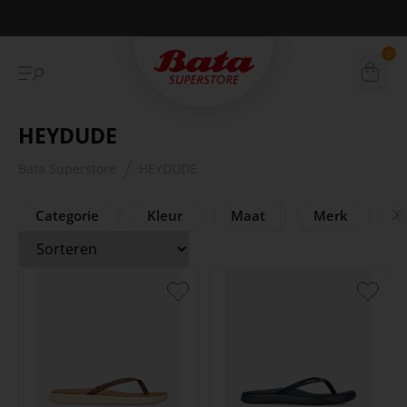
Betaal achteraf met Klarna
0
HEYDUDE
Bata Superstore
HEYDUDE
Categorie
Kleur
Maat
Merk
Pr