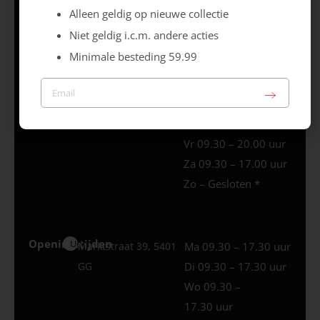
Alleen geldig op nieuwe collectie
Niet geldig i.c.m. andere acties
Openingstijden
Best
Europaplein 1, 5684
Ma 09.30 – 18.00 uur
Minimale besteding 59.99
ZC
Di 09.30 – 18.00 uur
Wo 09.30 – 18.00
uur
Do 09.30 – 18.00 uur
Vr 09.30 – 20.00 uur
Za 09.30 – 17.00 uur
Zo – Gesloten *
Openingstijden
Uden
Marktstraat 39, 5401
Ma 09.30 – 17.30 uur
GG
Di 09.30 – 17.30 uur
Wo 09.30 –
17.30 uur