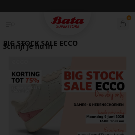
Betaal achteraf met Klarna
0
BIG STOCK SALE ECCO
Schrijf je nu in