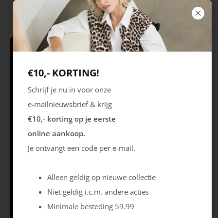
Schrijf je in & krijg €10,- korting* op je
eerste online aankoop!
€10,- KORTING!
Schrijf je nu in voor onze
e-mailnieuwsbrief & krijg
Volg ons
€10,- korting op je eerste
online aankoop.
Je ontvangt een code per e-mail.
Openingstijden
Best
Europaplein 1, 5684
Ma 09.30 – 18.00 uur
ZC
Di 09.30 – 18.00 uur
Alleen geldig op nieuwe collectie
Wo 09.30 – 18.00
uur
Niet geldig i.c.m. andere acties
Do 09.30 – 18.00 uur
Minimale besteding 59.99