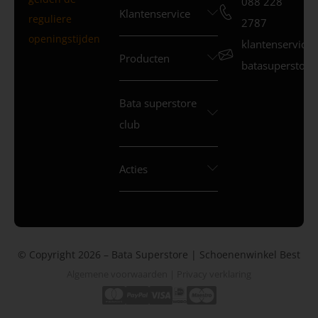
088 228
Klantenservice
reguliere
2787
openingstijden
klantenservice
Producten
batasuperstore.
Bata superstore
club
Acties
© Copyright 2026 – Bata Superstore | Schoenenwinkel Best
Algemene voorwaarden
|
Privacy verklaring