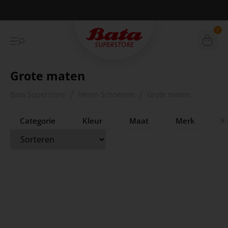
Duurzame verzending
0
Grote maten
Bata Superstore
Heren Schoenen
Grote maten
Categorie
Kleur
Maat
Merk
Pr