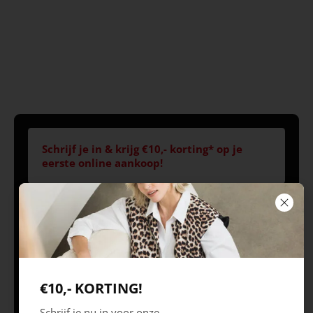
Schrijf je in & krijg €10,- korting* op je
eerste online aankoop!
Volg ons
Openingstijden
Best
Europaplein 1, 5684
Ma 09.30 – 18.00 uur
€10,- KORTING!
ZC
Di 09.30 – 18.00 uur
Schrijf je nu in voor onze