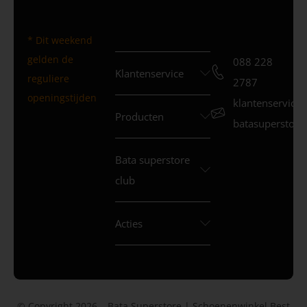
* Dit weekend
gelden de
088 228
Klantenservice
reguliere
2787
openingstijden
klantenservice
Producten
batasuperstore.
Bata superstore
club
Acties
© Copyright 2026 – Bata Superstore | Schoenenwinkel Best