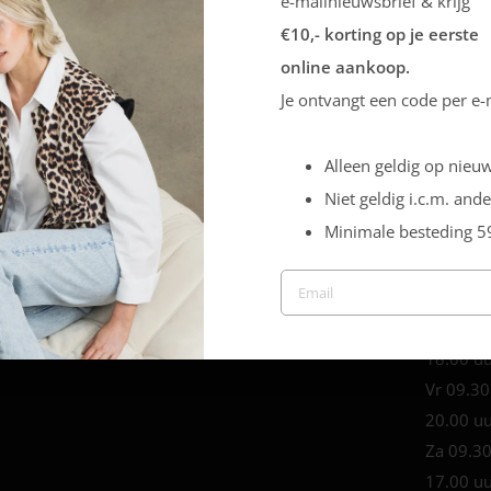
e-mailnieuwsbrief & krijg
Veiligheid
€10,- korting op je eerste
Sale
online aankoop.
Je ontvangt een code per e-
Europaplein 1,
Openingstijden
Best
Ma 09.3
5684 ZC
Alleen geldig op nieuw
18.00 u
Niet geldig i.c.m. ande
Di 09.30
Minimale besteding 5
18.00 u
Wo 09.3
18.00 u
Do 09.3
18.00 u
Vr 09.30
20.00 u
Za 09.30
17.00 u