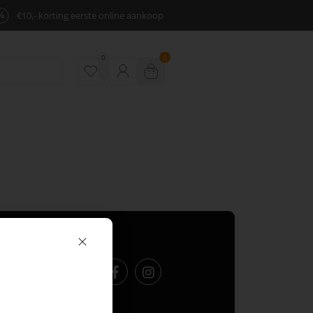
%
€10,- korting eerste online aankoop
0
0
Volg ons