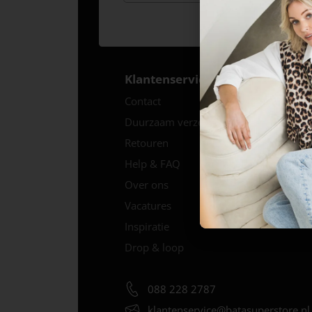
Klantenservice
Contact
Duurzaam verzenden
Retouren
Help & FAQ
Over ons
Vacatures
Inspiratie
Drop & loop
088 228 2787
klantenservice@
batasuperstore.nl