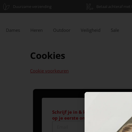
Duurzame verzending
Betaal achteraf met 
Dames
Heren
Outdoor
Veiligheid
Sale
Cookies
Cookie voorkeuren
Schrijf je in & krijg €10,- korting*
op je eerste online aankoop!